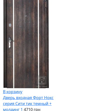
В корзину
Дверь входная Форт Нокс
серия Сити тик темный +
молдинг 1
4710 грн