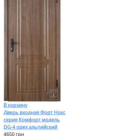
В корзину
Дверь входная Форт Нокс
серия Комфорт модель
DG-4 орех альпийский
4650 грн