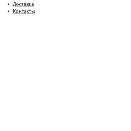
Доставка
Контакты
Время работы
Пн - Пт:
9:00 - 18:00
Сб:
9:00 - 17:00
Вс:
9:00 - 15:00
Наш адрес
Украина, г. Днепр ул. Квартальная, 25
Украина, г. Днепр ул. Инженерная, 6
©2026 100metrov.com.ua. Все права защищены.
Оплата: