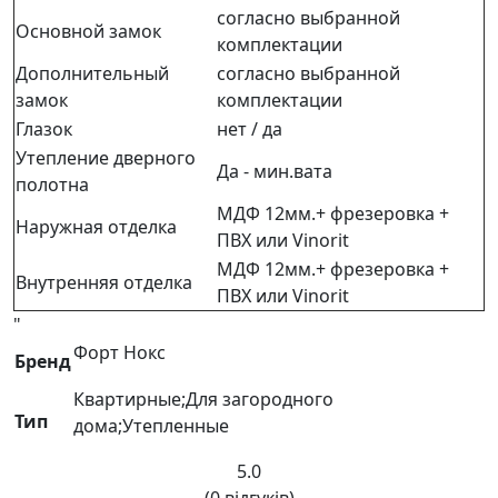
согласно выбранной
Основной замок
комплектации
Дополнительный
согласно выбранной
замок
комплектации
Глазок
нет / да
Утепление дверного
Да - мин.вата
полотна
МДФ 12мм.+ фрезеровка +
Наружная отделка
ПВХ или Vinorit
МДФ 12мм.+ фрезеровка +
Внутренняя отделка
ПВХ или Vinorit
"
Форт Нокс
Бренд
Квартирные;Для загородного
Тип
дома;Утепленные
5.0
(0 відгуків)