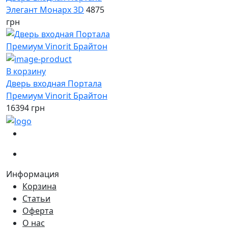
Элегант Монарх 3D
4875
грн
В корзину
Дверь входная Портала
Премиум Vinorit Брайтон
16394 грн
(067)
233-01-40
(066)
281-59-01
Информация
Корзина
Статьи
Оферта
О нас