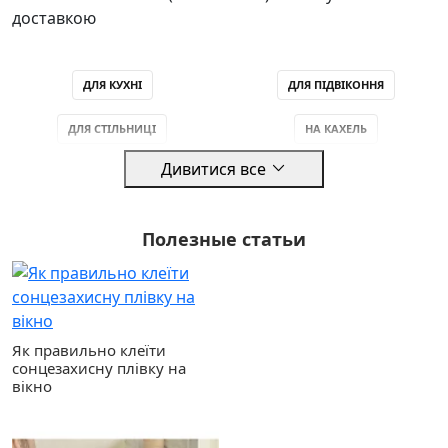
доставкою
ДЛЯ КУХНІ
ДЛЯ ПІДВІКОННЯ
ДЛЯ СТІЛЬНИЦІ
НА КАХЕЛЬ
Дивитися все
ДЛЯ ХОЛОДИЛЬНИКА
ДЛЯ ВАННОЇ
ДЛЯ ДВЕРЕЙ
ДЛЯ СТІН
Полезные статьи
ДЛЯ ШАФИ
НА СТІЛ
САМОКЛЕЮЧІ ШПАЛЕРИ
ДЛЯ КУХОННОГО ФАРТУХА
Як правильно клеїти
САМОКЛЕЙКА ДНІПРО
ВІНІЛОВА
сонцезахисну плівку на
вікно
САМОКЛЕЙКА ЛЬВІВ
САМОКЛЕЙКА ЧЕРНІВЦІ
САМОКЛЕЙКА ЧЕРНІГІВ
САМОКЛЕЙКА ЧЕРКАСИ