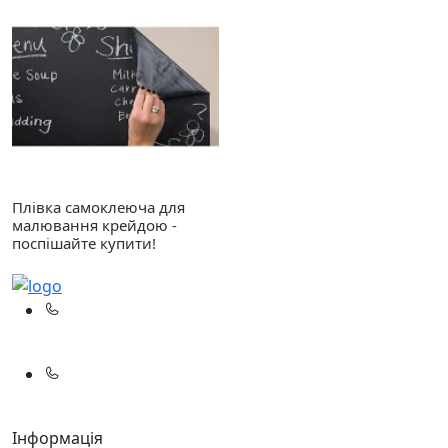
Плівка самоклеюча для
малювання крейдою -
поспішайте купити!
(067)
233-01-40
(066)
281-59-01
Інформація