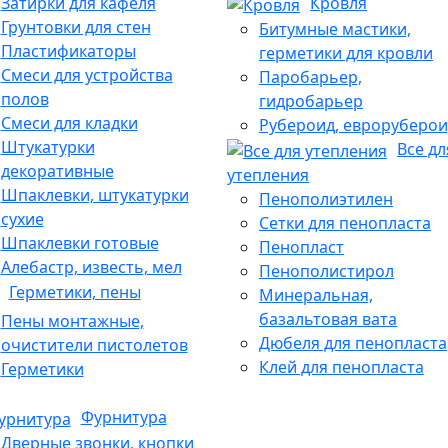
Затирки для кафеля
Кровля
Грунтовки для стен
Битумные мастики,
Пластификаторы
герметики для кровли
Смеси для устройства
Паробарьер,
полов
гидробарьер
Смеси для кладки
Рубероид, евроруберои
Штукатурки
Все дл
декоративные
утепления
Шпаклевки, штукатурки
Пенополиэтилен
сухие
Сетки для пенопласта
Шпаклевки готовые
Пенопласт
Алебастр, известь, мел
Пенополистирол
Герметики, пены
Минеральная,
базальтовая вата
Пены монтажные,
Дюбеля для пенопласта
очистители пистолетов
Клей для пенопласта
Герметики
Фурнитура
Дверные звонки, кнопки