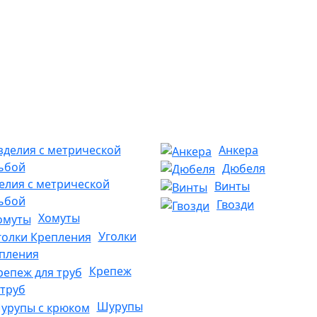
Анкера
Дюбеля
елия с метрической
Винты
ьбой
Гвозди
Хомуты
Уголки
пления
Крепеж
 труб
Шурупы