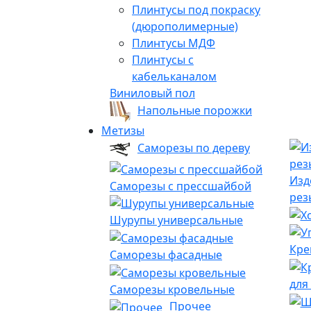
Плинтусы под покраску
(дюрополимерные)
Плинтусы МДФ
Плинтусы с
кабельканалом
Виниловый пол
Напольные порожки
Метизы
Саморезы по дереву
Изд
Саморезы с прессшайбой
рез
Шурупы универсальные
Кре
Саморезы фасадные
для
Саморезы кровельные
Прочее