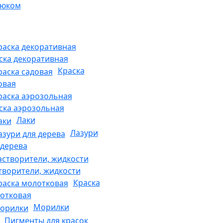
рюком
ска декоративная
Краска
овая
ска аэрозольная
Лаки
Лазури
 дерева
творители, жидкости
Краска
отковая
Морилки
Пигменты для красок