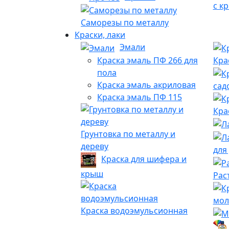
с к
Саморезы по металлу
Краски, лаки
Эмали
Краска эмаль ПФ 266 для
Кра
пола
Краска эмаль акриловая
сад
Краска эмаль ПФ 115
Кра
Грунтовка по металлу и
дереву
для
Краска для шифера и
крыш
Рас
мол
Краска водоэмульсионная