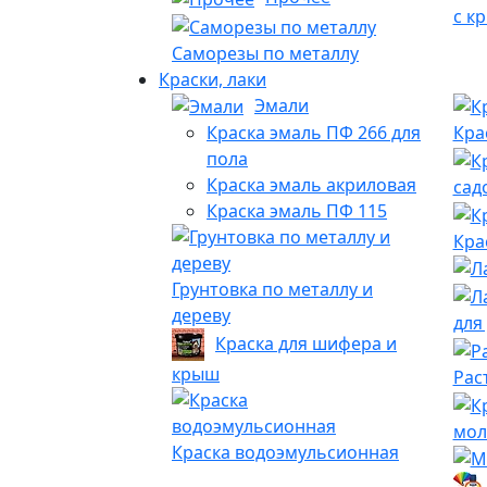
с к
Саморезы по металлу
Краски, лаки
Эмали
Краска эмаль ПФ 266 для
Кра
пола
Краска эмаль акриловая
сад
Краска эмаль ПФ 115
Кра
Грунтовка по металлу и
дереву
для
Краска для шифера и
крыш
Рас
мол
Краска водоэмульсионная