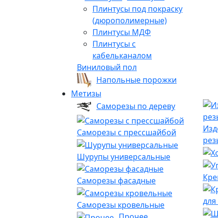
Плинтусы под покраску
(дюрополимерные)
Плинтусы МДФ
Плинтусы с
кабельканалом
Виниловый пол
Напольные порожки
Метизы
Саморезы по дереву
Изд
Саморезы с прессшайбой
рез
Шурупы универсальные
Кре
Саморезы фасадные
для
Саморезы кровельные
Прочее