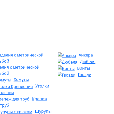
Анкера
Дюбеля
елия с метрической
Винты
ьбой
Гвозди
Хомуты
Уголки
пления
Крепеж
 труб
Шурупы