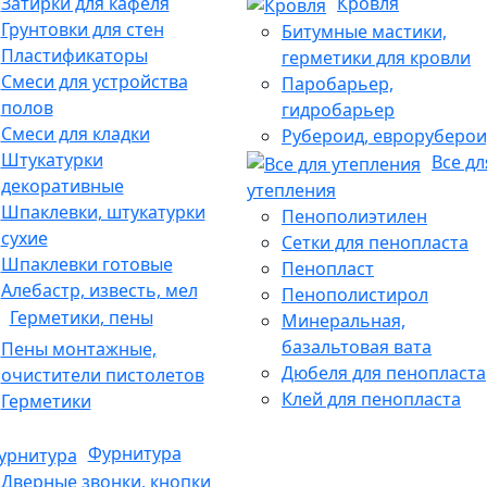
Затирки для кафеля
Кровля
Грунтовки для стен
Битумные мастики,
Пластификаторы
герметики для кровли
Смеси для устройства
Паробарьер,
полов
гидробарьер
Смеси для кладки
Рубероид, евроруберои
Штукатурки
Все дл
декоративные
утепления
Шпаклевки, штукатурки
Пенополиэтилен
сухие
Сетки для пенопласта
Шпаклевки готовые
Пенопласт
Алебастр, известь, мел
Пенополистирол
Герметики, пены
Минеральная,
базальтовая вата
Пены монтажные,
Дюбеля для пенопласта
очистители пистолетов
Клей для пенопласта
Герметики
Фурнитура
Дверные звонки, кнопки