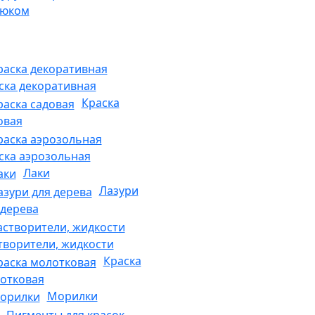
рюком
ска декоративная
Краска
овая
ска аэрозольная
Лаки
Лазури
 дерева
творители, жидкости
Краска
отковая
Морилки
Пигменты для красок