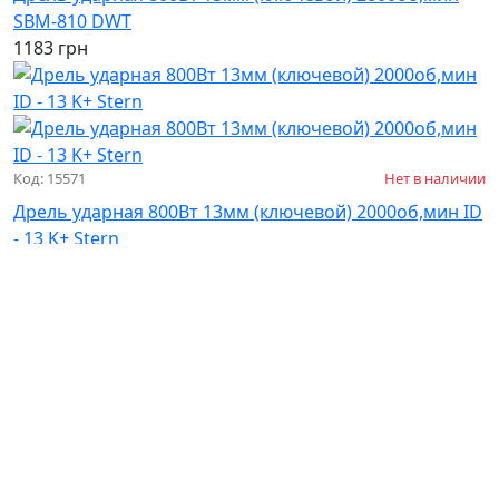
SBM-810 DWT
1183 грн
Код: 15571
Нет в наличии
Дрель ударная 800Вт 13мм (ключевой) 2000об,мин ID
- 13 K+ Stern
946 грн
1
2
3
Дрели