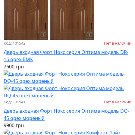
Код: 101542
Нет в наличии
Дверь входная Форт Нокс серия Оптима модель DR-
16 орех БМК
7600 грн
Код: 101541
Нет в наличии
Дверь входная Форт Нокс серия Оптима модель DQ-
45 орех мореный
9900 грн