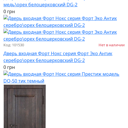
медь\орех белоцерковский DG-2
0 грн
Код: 101530
Нет в наличии
Дверь входная Форт Нокс серия Форт Эко Антик
серебро\орех белоцерковский DG-2
0 грн