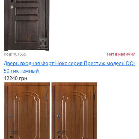
Код: 101555
Нет в наличии
Дверь входная Форт Нокс серия Престиж модель DQ-
50 тик темный
12240 грн