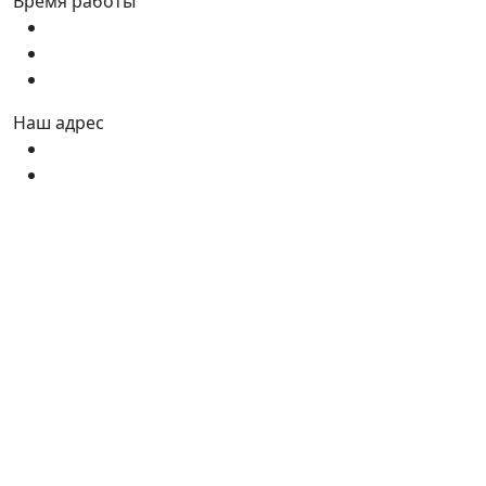
Время работы
Пн - Пт:
9:00 - 18:00
Сб:
9:00 - 17:00
Вс:
9:00 - 15:00
Наш адрес
Украина, г. Днепр ул. Квартальная, 25
Украина, г. Днепр ул. Инженерная, 6
©2026 100metrov.com.ua. Все права защищены.
Оплата:
Каталог
Поиск
Позвонить
0