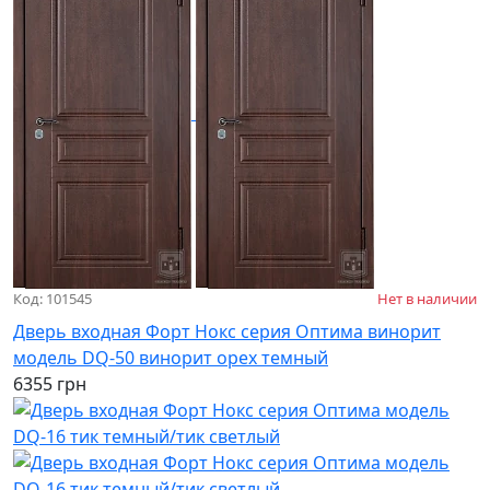
Код: 101545
Нет в наличии
Дверь входная Форт Нокс серия Оптима винорит
модель DQ-50 винорит орех темный
6355 грн