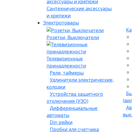
Сантехнические аксессуары
и крепежи
Электротовары
Розетки, Выключатели
Каб
Телевизионные
принадлежности
Реле,
таймеры
Бы
Удлинители электрические,
(ви
колодки
Ав
вык
Устройства защитного