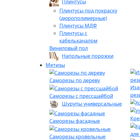
Плинтусы
Плинтусы под покраску
(дюрополимерные)
Плинтусы МДФ
Плинтусы с
кабельканалом
Виниловый пол
Напольные порожки
Метизы
Саморезы по дереву
Изд
рез
Саморезы с прессшайбой
Шурупы универсальные
Кре
Саморезы фасадные
для
Саморезы кровельные