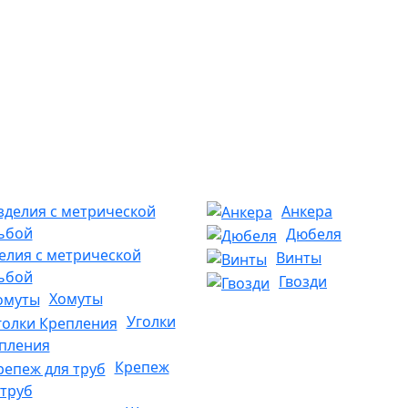
Анкера
Дюбеля
елия с метрической
Винты
ьбой
Гвозди
Хомуты
Уголки
пления
Крепеж
 труб