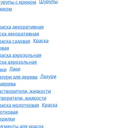
Шурупы
рюком
ска декоративная
Краска
овая
ска аэрозольная
Лаки
Лазури
 дерева
творители, жидкости
Краска
отковая
Морилки