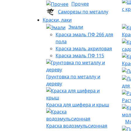
Прочее
с к
Саморезы по металлу
Краски, лаки
Эмали
Краска эмаль ПФ 266 для
Кра
пола
Краска эмаль акриловая
сад
Краска эмаль ПФ 115
Кра
Грунтовка по металлу и
дереву
для
Рас
Краска для шифера и крыш
мол
Краска водоэмульсионная