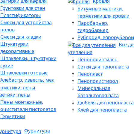
Затирки для кафеля
Кровля
Грунтовки для стен
Битумные мастики,
Пластификаторы
герметики для кровли
Смеси для устройства
Паробарьер,
полов
гидробарьер
Смеси для кладки
Рубероид, евроруберои
Штукатурки
Все дл
декоративные
утепления
Шпаклевки, штукатурки
Пенополиэтилен
сухие
Сетки для пенопласта
Шпаклевки готовые
Пенопласт
Алебастр, известь, мел
Пенополистирол
Минеральная,
метики, пены
базальтовая вата
Пены монтажные,
Дюбеля для пенопласта
очистители пистолетов
Клей для пенопласта
Герметики
Фурнитура