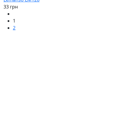
33 грн
1
2
Патроны для ламп
(067)
233-01-40
(066)
281-59-01
Информация
Корзина
Статьи