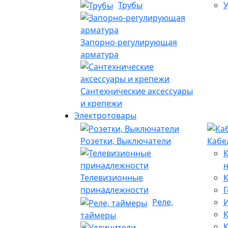
Трубы
У
Запорно-регулирующая
арматура
Сантехнические аксессуары
и крепежи
Электротовары
Розетки, Выключатели
Кабе
Телевизионные
К
принадлежности
Г
Реле,
И
К
таймеры