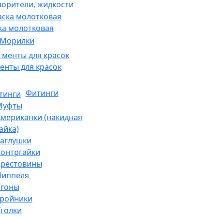
ворители, жидкости
ка молотковая
Морилки
енты для красок
Фитинги
Муфты
мериканки (накидная
айка)
аглушки
онтргайки
Крестовины
Ниппеля
Сгоны
Тройники
голки