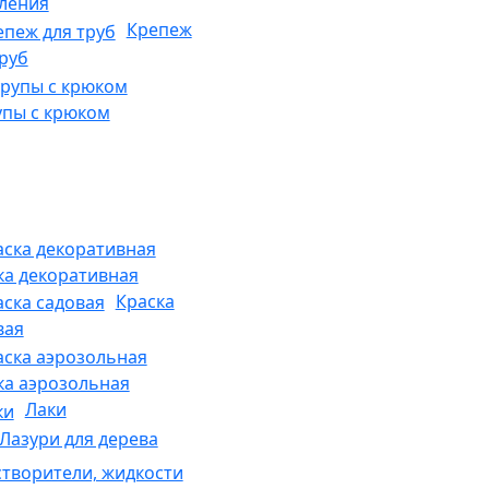
ления
Крепеж
труб
пы с крюком
ка декоративная
Краска
вая
ка аэрозольная
Лаки
Лазури для дерева