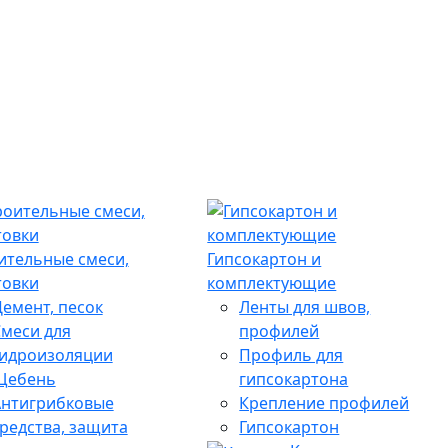
ительные смеси,
Гипсокартон и
товки
комплектующие
емент, песок
Ленты для швов,
меси для
профилей
гидроизоляции
Профиль для
Щебень
гипсокартона
Антигрибковые
Крепление профилей
редства, защита
Гипсокартон