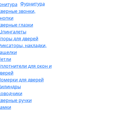
Фурнитура
верные звонки,
нопки
верные глазки
Шпингалеты
поры для дверей
иксаторы, накладки,
защелки
Петли
плотнители для окон и
верей
омерки для дверей
Цилиндры
Доводчики
верные ручки
Замки