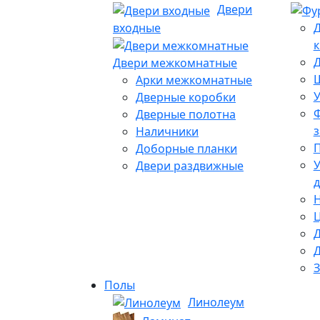
Двери
входные
Д
к
Д
Двери межкомнатные
Арки межкомнатные
У
Дверные коробки
Ф
Дверные полотна
Наличники
Доборные планки
У
Двери раздвижные
д
Н
Д
Полы
Линолеум