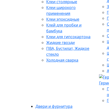
д
Клеи столярные
З
Клеи широкого
Г
применения
Клеи эпоксидные
С
Клей для пробки и
бамбука
С
Клеи для гипсокартона
Жидкие гвозди
ПВА, Бустилат, Жидкое
Ш
стекло
с
Холодная сварка
Ш
А
Герм
о
Г
Двери и фурнитура