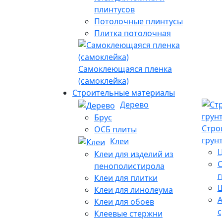
плинтусов
Потолочные плинтусы
Плитка потолочная
Самоклеющаяся пленка
(самоклейка)
Строительные материалы
Дерево
Брус
Стро
ОСБ плиты
грун
Клеи
Ц
Клеи для изделий из
С
пенополистирола
Клеи для плитки
Клеи для линолеума
Клеи для обоев
с
Клеевые стержни