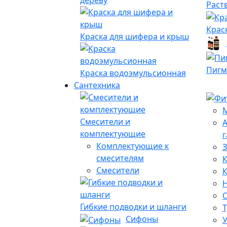
дереву
Раст
Крас
Краска для шифера и крыш
Пигм
Краска водоэмульсионная
Сантехника
Смесители и
А
комплектующие
г
Комплектующие к
З
смесителям
К
Смесители
Гибкие подводки и шланги
Сифоны
У