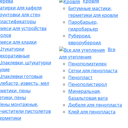
ерева
Кровля
атирки для кафеля
Битумные мастики,
рунтовки для стен
герметики для кровли
Пластификаторы
Паробарьер,
меси для устройства
гидробарьер
полов
Рубероид,
меси для кладки
еврорубероид
Штукатурки
Все
декоративные
для утепления
паклевки, штукатурки
Пенополиэтилен
ухие
Сетки для пенопласта
паклевки готовые
Пенопласт
лебастр, известь, мел
Пенополистирол
Минеральная,
етики, пены
базальтовая вата
Пены монтажные,
Дюбеля для пенопласта
чистители пистолетов
Клей для пенопласта
ерметики