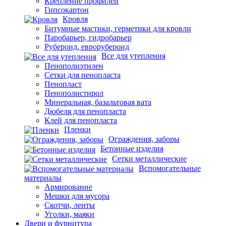
Крепление профилей
Гипсокартон
Кровля
Битумные мастики, герметики для кровли
Паробарьер, гидробарьер
Рубероид, еврорубероид
Все для утепления
Пенополиэтилен
Сетки для пенопласта
Пенопласт
Пенополистирол
Минеральная, базальтовая вата
Дюбеля для пенопласта
Клей для пенопласта
Пленки
Ограждения, заборы
Бетонные изделия
Сетки металлические
Вспомогательные
материалы
Армирование
Мешки для мусора
Скотчи, ленты
Уголки, маяки
Двери и фурнитура