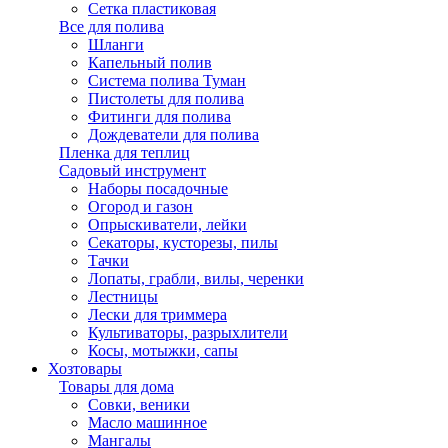
Агроволокно
Сетка пластиковая
Все для полива
Шланги
Капельный полив
Система полива Туман
Пистолеты для полива
Фитинги для полива
Дождеватели для полива
Пленка для теплиц
Садовый инструмент
Наборы посадочные
Огород и газон
Опрыскиватели, лейки
Секаторы, кусторезы, пилы
Тачки
Лопаты, грабли, вилы, черенки
Лестницы
Лески для триммера
Культиваторы, разрыхлители
Косы, мотыжки, сапы
Хозтовары
Товары для дома
Совки, веники
Масло машинное