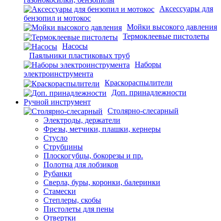
Аксессуары для
бензопил и мотокос
Мойки высокого давления
Термоклеевые пистолеты
Насосы
Паяльники пластиковых труб
Наборы
электроинструмента
Краскораспылители
Доп. принадлежности
Ручной инструмент
Столярно-слесарный
Электроды, держатели
Фрезы, метчики, плашки, кернеры
Стусло
Струбцины
Плоскогубцы, бокорезы и пр.
Полотна для лобзиков
Рубанки
Сверла, буры, коронки, балеринки
Стамески
Степлеры, скобы
Пистолеты для пены