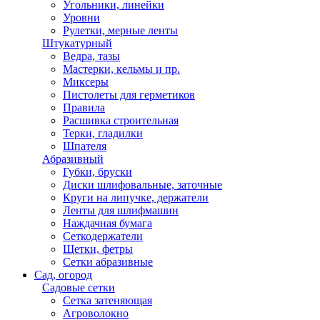
Штангенциркуль
Угольники, линейки
Уровни
Рулетки, мерные ленты
Штукатурный
Ведра, тазы
Мастерки, кельмы и пр.
Миксеры
Пистолеты для герметиков
Правила
Расшивка строительная
Терки, гладилки
Шпателя
Абразивный
Губки, бруски
Диски шлифовальные, заточные
Круги на липучке, держатели
Ленты для шлифмашин
Наждачная бумага
Сеткодержатели
Щетки, фетры
Сетки абразивные
Сад, огород
Садовые сетки
Сетка затеняющая