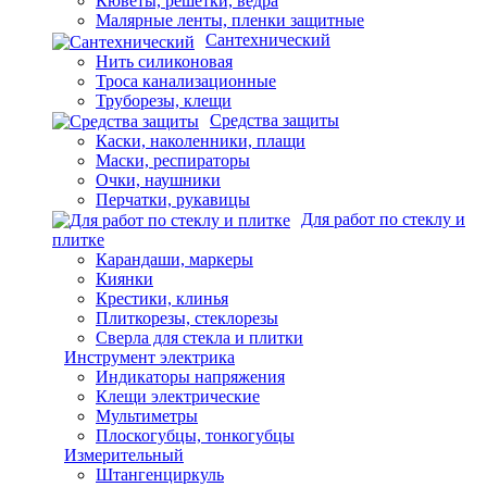
Кюветы, решетки, ведра
Малярные ленты, пленки защитные
Сантехнический
Нить силиконовая
Троса канализационные
Труборезы, клещи
Средства защиты
Каски, наколенники, плащи
Маски, респираторы
Очки, наушники
Перчатки, рукавицы
Для работ по стеклу и
плитке
Карандаши, маркеры
Киянки
Крестики, клинья
Плиткорезы, стеклорезы
Сверла для стекла и плитки
Инструмент электрика
Индикаторы напряжения
Клещи электрические
Мультиметры
Плоскогубцы, тонкогубцы
Измерительный