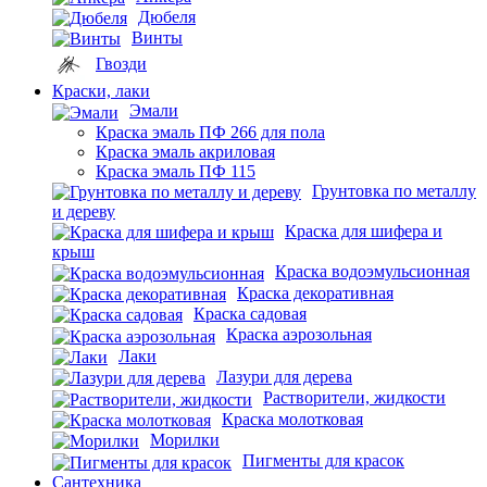
Дюбеля
Винты
Гвозди
Краски, лаки
Эмали
Краска эмаль ПФ 266 для пола
Краска эмаль акриловая
Краска эмаль ПФ 115
Грунтовка по металлу
и дереву
Краска для шифера и
крыш
Краска водоэмульсионная
Краска декоративная
Краска садовая
Краска аэрозольная
Лаки
Лазури для дерева
Растворители, жидкости
Краска молотковая
Морилки
Пигменты для красок
Сантехника