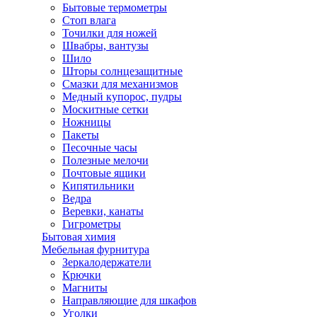
Мангалы
Бытовые термометры
Стоп влага
Точилки для ножей
Швабры, вантузы
Шило
Шторы солнцезащитные
Смазки для механизмов
Медный купорос, пудры
Москитные сетки
Ножницы
Пакеты
Песочные часы
Полезные мелочи
Почтовые ящики
Кипятильники
Ведра
Веревки, канаты
Гигрометры
Бытовая химия
Мебельная фурнитура
Зеркалодержатели
Крючки
Магниты