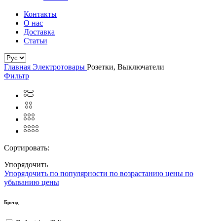
Направляющие для шкафов
Уголки
Контакты
О нас
Доставка
Статьи
Главная
Электротовары
Розетки, Выключатели
Фильтр
Сортировать:
Упорядочить
Упорядочить
по популярности
по возрастанию цены
по
убыванию цены
Бренд