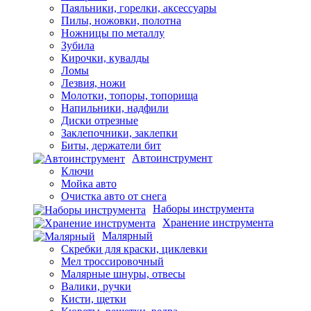
Отвертки
Паяльники, горелки, аксессуары
Пилы, ножовки, полотна
Ножницы по металлу
Зубила
Кирочки, кувалды
Ломы
Лезвия, ножи
Молотки, топоры, топорища
Напильники, надфили
Диски отрезные
Заклепочники, заклепки
Биты, держатели бит
Автоинструмент
Ключи
Мойка авто
Очистка авто от снега
Наборы инструмента
Хранение инструмента
Малярный
Скребки для краски, циклевки
Мел троссировочный
Малярные шнуры, отвесы
Валики, ручки
Кисти, щетки