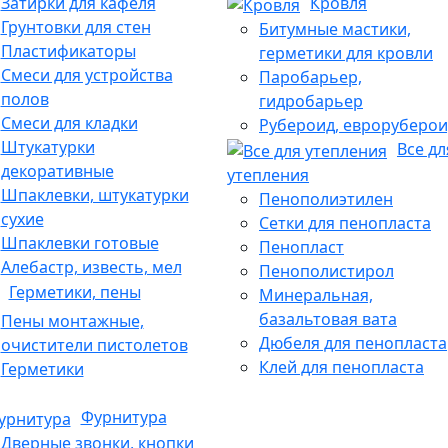
Затирки для кафеля
Кровля
Грунтовки для стен
Битумные мастики,
Пластификаторы
герметики для кровли
Смеси для устройства
Паробарьер,
полов
гидробарьер
Смеси для кладки
Рубероид, евроруберои
Штукатурки
Все дл
декоративные
утепления
Шпаклевки, штукатурки
Пенополиэтилен
сухие
Сетки для пенопласта
Шпаклевки готовые
Пенопласт
Алебастр, известь, мел
Пенополистирол
Герметики, пены
Минеральная,
базальтовая вата
Пены монтажные,
Дюбеля для пенопласта
очистители пистолетов
Клей для пенопласта
Герметики
Фурнитура
Дверные звонки, кнопки