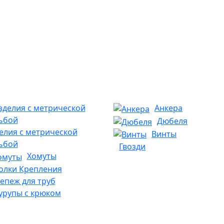
Анкера
Дюбеля
елия с метрической
Винты
ьбой
Гвозди
Хомуты
олки Крепления
епеж для труб
рупы с крюком