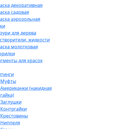
аска декоративная
аска садовая
аска аэрозольная
ки
зури для дерева
створители, жидкости
аска молотковая
орилки
гменты для красок
тинги
Муфты
Американки (накидная
гайка)
Заглушки
Контргайки
Крестовины
Ниппеля