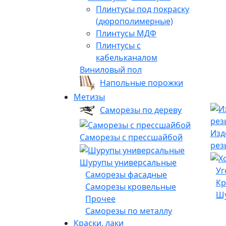
Плинтусы под покраску
(дюрополимерные)
Плинтусы МДФ
Плинтусы с
кабельканалом
Виниловый пол
Напольные порожки
Метизы
Саморезы по дереву
Изд
Саморезы с прессшайбой
рез
Шурупы универсальные
Уг
Саморезы фасадные
Кр
Саморезы кровельные
Шу
Прочее
Саморезы по металлу
Краски, лаки