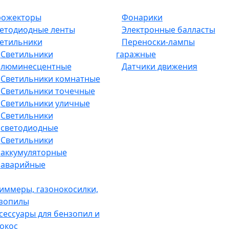
ожекторы
Фонарики
етодиодные ленты
Электронные балласты
етильники
Переноски-лампы
Светильники
гаражные
люминесцентные
Датчики движения
Светильники комнатные
Светильники точечные
Светильники уличные
Светильники
светодиодные
Светильники
аккумуляторные
аварийные
иммеры, газонокосилки,
зопилы
сессуары для бензопил и
окос