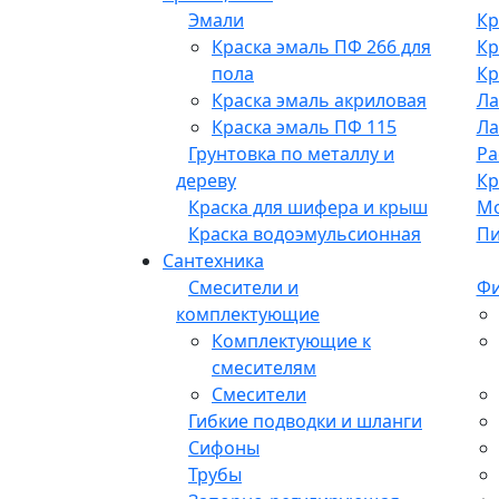
Эмали
Кр
Краска эмаль ПФ 266 для
Кр
пола
Кр
Краска эмаль акриловая
Ла
Краска эмаль ПФ 115
Ла
Грунтовка по металлу и
Ра
дереву
Кр
Краска для шифера и крыш
М
Краска водоэмульсионная
Пи
Сантехника
Смесители и
Фи
комплектующие
Комплектующие к
смесителям
Смесители
Гибкие подводки и шланги
Сифоны
Трубы