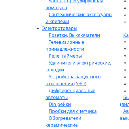
Запорно-регулирующая
арматура
Сантехнические аксессуары
и крепежи
Электротовары
Розетки, Выключатели
Ка
Телевизионные
принадлежности
Реле, таймеры
Удлинители электрические,
колодки
Устройства защитного
отключения (УЗО)
Дифференциальные
автоматы
Бы
Din рейки
(ви
Пробки для счетчика
Ав
Обогреватели
вык
керамические