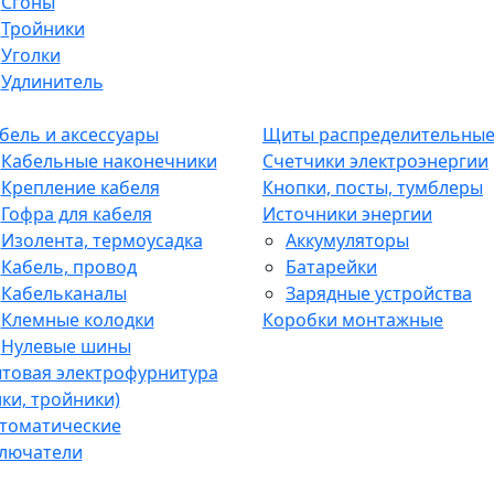
Сгоны
Тройники
Уголки
Удлинитель
бель и аксессуары
Щиты распределительны
Кабельные наконечники
Счетчики электроэнергии
Крепление кабеля
Кнопки, посты, тумблеры
Гофра для кабеля
Источники энергии
Изолента, термоусадка
Аккумуляторы
Кабель, провод
Батарейки
Кабельканалы
Зарядные устройства
Клемные колодки
Коробки монтажные
Нулевые шины
товая электрофурнитура
лки, тройники)
томатические
лючатели