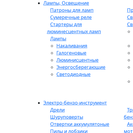
Лампы, Освещение
Патроны для ламп
Пр
Сумеречные реле
Св
Стартеры для
Св
люминесцентных ламп
Лампы
Накаливания
Галогеновые
Люминисцентные
Энергосберегающие
Светодиодные
Электро-бензо-инструмент
Дрели
Тр
Шуруповерты
бен
Отвертки аккумулятоные
Ак
Пилы и лобзики
мот