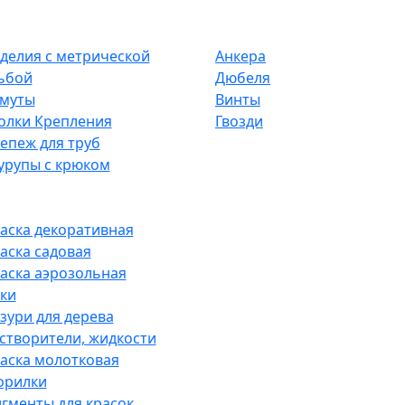
делия с метрической
Анкера
ьбой
Дюбеля
муты
Винты
олки Крепления
Гвозди
епеж для труб
рупы с крюком
аска декоративная
аска садовая
аска аэрозольная
ки
зури для дерева
створители, жидкости
аска молотковая
орилки
гменты для красок