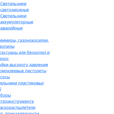
Светильники
светодиодные
Светильники
аккумуляторные
аварийные
иммеры, газонокосилки,
зопилы
сессуары для бензопил и
окос
йки высокого давления
рмоклеевые пистолеты
сосы
яльники пластиковых
б
аборы
ктроинструмента
аскораспылители
п. принадлежности