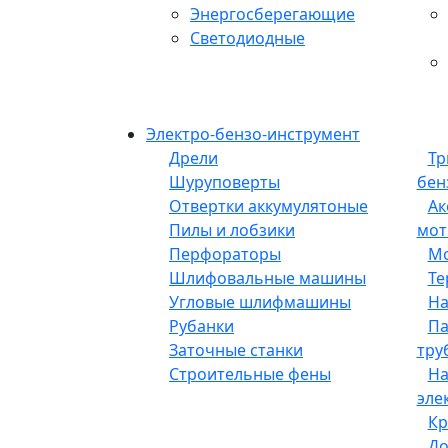
Энергосберегающие
Светодиодные
Электро-бензо-инструмент
Дрели
Тр
Шуруповерты
бен
Отвертки аккумулятоные
Ак
Пилы и лобзики
мот
Перфораторы
Мо
Шлифовальные машины
Те
Угловые шлифмашины
На
Рубанки
Па
Заточные станки
тру
Строительные фены
Н
эле
Кр
До