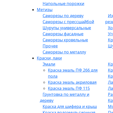
Напольные порожки
Метизы
Саморезы по дереву
Из
Саморезы с прессшайбой
рез
Шурупы универсальные
Хо
Саморезы фасадные
Уг
Саморезы кровельные
Кр
Прочее
Шу
Саморезы по металлу
Краски, лаки
Эмали
Кр
Краска эмаль ПФ 266 для
Кр
пола
Кр
Краска эмаль акриловая
Ла
Краска эмаль ПФ 115
Ла
Грунтовка по металлу и
Ра
дереву
Кр
Краска для шифера и крыш
М
Краска водоэмульсионная
Пи