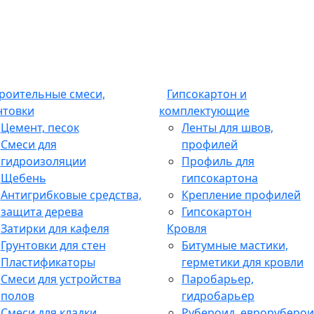
роительные смеси,
Гипсокартон и
нтовки
комплектующие
Цемент, песок
Ленты для швов,
Смеси для
профилей
гидроизоляции
Профиль для
Щебень
гипсокартона
Антигрибковые средства,
Крепление профилей
защита дерева
Гипсокартон
Затирки для кафеля
Кровля
Грунтовки для стен
Битумные мастики,
Пластификаторы
герметики для кровли
Смеси для устройства
Паробарьер,
полов
гидробарьер
Смеси для кладки
Рубероид, евроруберои