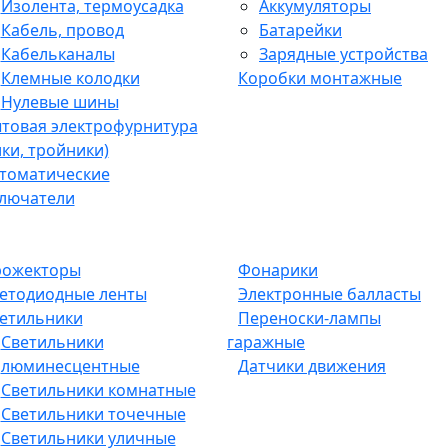
Изолента, термоусадка
Аккумуляторы
Кабель, провод
Батарейки
Кабельканалы
Зарядные устройства
Клемные колодки
Коробки монтажные
Нулевые шины
товая электрофурнитура
лки, тройники)
томатические
лючатели
ожекторы
Фонарики
етодиодные ленты
Электронные балласты
етильники
Переноски-лампы
Светильники
гаражные
люминесцентные
Датчики движения
Светильники комнатные
Светильники точечные
Светильники уличные