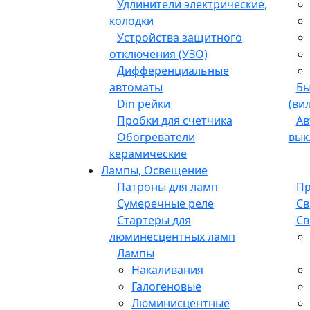
Удлинители электрические,
колодки
Устройства защитного
отключения (УЗО)
Дифференциальные
автоматы
Бы
Din рейки
(ви
Пробки для счетчика
Ав
Обогреватели
вык
керамические
Лампы, Освещение
Патроны для ламп
Пр
Сумеречные реле
Св
Стартеры для
Св
люминесцентных ламп
Лампы
Накаливания
Галогеновые
Люминисцентные