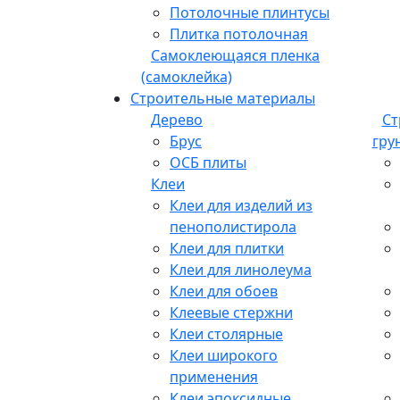
Потолочные плинтусы
Плитка потолочная
Самоклеющаяся пленка
(самоклейка)
Строительные материалы
Дерево
Ст
Брус
гру
ОСБ плиты
Клеи
Клеи для изделий из
пенополистирола
Клеи для плитки
Клеи для линолеума
Клеи для обоев
Клеевые стержни
Клеи столярные
Клеи широкого
применения
Клеи эпоксидные