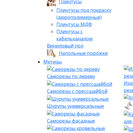
Плинтусы
Плинтусы под покраску
(дюрополимерные)
Плинтусы МДФ
Плинтусы с
кабельканалом
Виниловый пол
Напольные порожки
Метизы
Саморезы по дереву
Изд
рез
Саморезы с прессшайбой
Шурупы универсальные
Саморезы фасадные
для