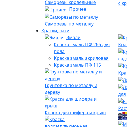
Саморезы кровельные
с к
Прочее
Саморезы по металлу
Краски, лаки
Эмали
Краска эмаль ПФ 266 для
Кра
пола
Краска эмаль акриловая
сад
Краска эмаль ПФ 115
Кра
Грунтовка по металлу и
дереву
для
Рас
Краска для шифера и крыш