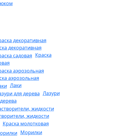
рюком
ска декоративная
Краска
овая
ска аэрозольная
Лаки
Лазури
 дерева
творители, жидкости
Краска молотковая
Морилки