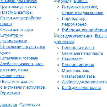
Затирки для кафеля
Кровля
Грунтовки для стен
Битумные мастики,
Пластификаторы
герметики для кровли
Смеси для устройства
Паробарьер,
полов
гидробарьер
Смеси для кладки
Рубероид, евроруберои
Штукатурки
Все дл
декоративные
утепления
Шпаклевки, штукатурки
Пенополиэтилен
сухие
Сетки для пенопласта
Шпаклевки готовые
Пенопласт
Алебастр, известь, мел
Пенополистирол
Минеральная,
метики, пены
базальтовая вата
Пены монтажные,
Дюбеля для пенопласта
очистители пистолетов
Клей для пенопласта
Герметики
Фурнитура