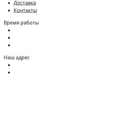
Доставка
Контакты
Время работы
Пн - Пт:
9:00 - 18:00
Сб:
9:00 - 17:00
Вс:
9:00 - 15:00
Наш адрес
Украина, г. Днепр ул. Квартальная, 25
Украина, г. Днепр ул. Инженерная, 6
©2026 100metrov.com.ua. Все права защищены.
Оплата: