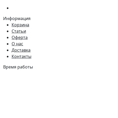
(066)
281-59-01
Информация
Корзина
Статьи
Оферта
О нас
Доставка
Контакты
Время работы
Пн - Пт:
9:00 - 18:00
Сб:
9:00 - 17:00
Вс:
9:00 - 15:00
Наш адрес
Украина, г. Днепр ул. Квартальная, 25
Украина, г. Днепр ул. Инженерная, 6