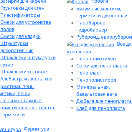
Затирки для кафеля
Кровля
Грунтовки для стен
Битумные мастики,
Пластификаторы
герметики для кровли
Смеси для устройства
Паробарьер,
полов
гидробарьер
Смеси для кладки
Рубероид, евроруберои
Штукатурки
Все дл
декоративные
утепления
Шпаклевки, штукатурки
Пенополиэтилен
сухие
Сетки для пенопласта
Шпаклевки готовые
Пенопласт
Алебастр, известь, мел
Пенополистирол
Минеральная,
метики, пены
базальтовая вата
Пены монтажные,
Дюбеля для пенопласта
очистители пистолетов
Клей для пенопласта
Герметики
Фурнитура