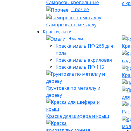
Саморезы кровельные
с к
Прочее
Саморезы по металлу
Краски, лаки
Эмали
Краска эмаль ПФ 266 для
Кра
пола
Краска эмаль акриловая
сад
Краска эмаль ПФ 115
Кра
Грунтовка по металлу и
дереву
для
Рас
Краска для шифера и крыш
мол