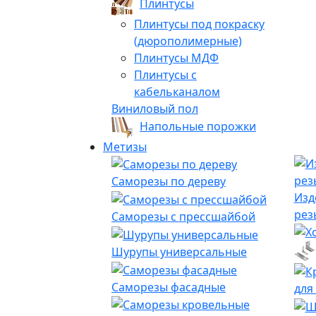
Плинтусы
Плинтусы под покраску
(дюрополимерные)
Плинтусы МДФ
Плинтусы с
кабельканалом
Виниловый пол
Напольные порожки
Метизы
Саморезы по дереву
Изд
рез
Саморезы с прессшайбой
Шурупы универсальные
Саморезы фасадные
для