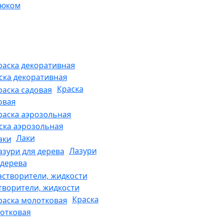
рюком
ска декоративная
Краска
овая
ска аэрозольная
Лаки
Лазури
 дерева
творители, жидкости
Краска
отковая