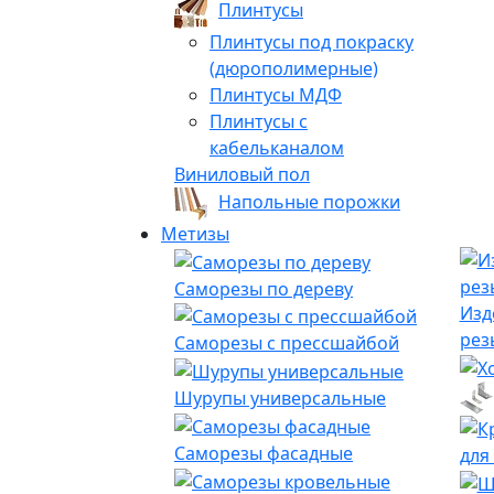
Плинтусы
Плинтусы под покраску
(дюрополимерные)
Плинтусы МДФ
Плинтусы с
кабельканалом
Виниловый пол
Напольные порожки
Метизы
Саморезы по дереву
Изд
рез
Саморезы с прессшайбой
Шурупы универсальные
Саморезы фасадные
для