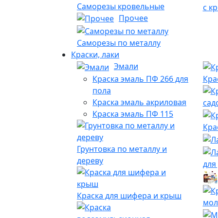
Саморезы кровельные
с к
Прочее
Саморезы по металлу
Краски, лаки
Эмали
Краска эмаль ПФ 266 для
Кра
пола
Краска эмаль акриловая
сад
Краска эмаль ПФ 115
Кра
Грунтовка по металлу и
дереву
для
Краска для шифера и крыш
мол