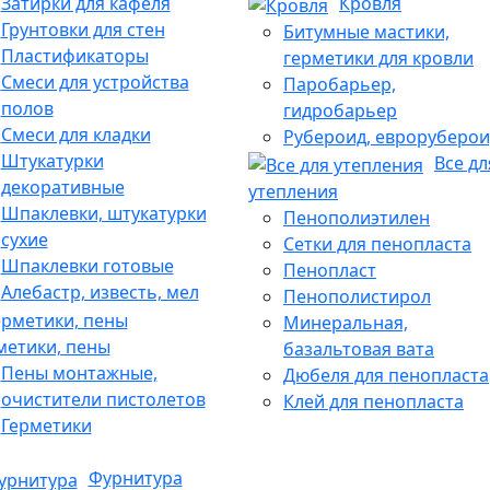
Затирки для кафеля
Кровля
Грунтовки для стен
Битумные мастики,
Пластификаторы
герметики для кровли
Смеси для устройства
Паробарьер,
полов
гидробарьер
Смеси для кладки
Рубероид, евроруберои
Штукатурки
Все дл
декоративные
утепления
Шпаклевки, штукатурки
Пенополиэтилен
сухие
Сетки для пенопласта
Шпаклевки готовые
Пенопласт
Алебастр, известь, мел
Пенополистирол
Минеральная,
метики, пены
базальтовая вата
Пены монтажные,
Дюбеля для пенопласта
очистители пистолетов
Клей для пенопласта
Герметики
Фурнитура