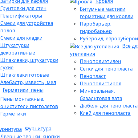
Затирки для кафеля
Кровля
Грунтовки для стен
Битумные мастики,
Пластификаторы
герметики для кровли
Смеси для устройства
Паробарьер,
полов
гидробарьер
Смеси для кладки
Рубероид, евроруберои
Штукатурки
Все дл
декоративные
утепления
Шпаклевки, штукатурки
Пенополиэтилен
сухие
Сетки для пенопласта
Шпаклевки готовые
Пенопласт
Алебастр, известь, мел
Пенополистирол
Герметики, пены
Минеральная,
базальтовая вата
Пены монтажные,
Дюбеля для пенопласта
очистители пистолетов
Клей для пенопласта
Герметики
Фурнитура
Дверные звонки, кнопки