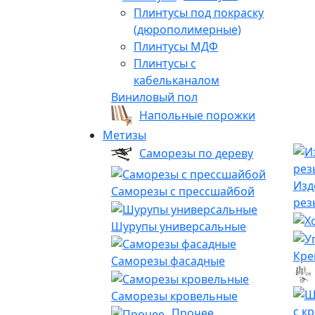
Плинтусы под покраску
(дюрополимерные)
Плинтусы МДФ
Плинтусы с
кабельканалом
Виниловый пол
Напольные порожки
Метизы
Саморезы по дереву
Изд
Саморезы с прессшайбой
рез
Шурупы универсальные
Кре
Саморезы фасадные
Саморезы кровельные
с к
Прочее