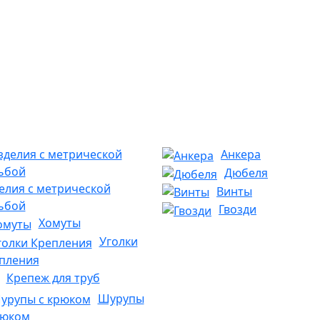
Анкера
Дюбеля
елия с метрической
Винты
ьбой
Гвозди
Хомуты
Уголки
пления
Крепеж для труб
Шурупы
рюком