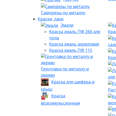
Саморезы по металлу
Краски, лаки
Эмали
Краска эмаль ПФ 266 для
Кра
пола
Краска эмаль акриловая
сад
Краска эмаль ПФ 115
Кра
Грунтовка по металлу и
дереву
для
Краска для шифера и
крыш
Рас
Краска
мол
водоэмульсионная