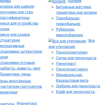
ерева
Кровля
атирки для кафеля
Битумные мастики,
рунтовки для стен
герметики для кровли
Пластификаторы
Паробарьер,
меси для устройства
гидробарьер
полов
Рубероид,
меси для кладки
еврорубероид
Штукатурки
Все
декоративные
для утепления
паклевки, штукатурки
Пенополиэтилен
ухие
Сетки для пенопласта
паклевки готовые
Пенопласт
лебастр, известь, мел
Пенополистирол
Герметики, пены
Минеральная,
базальтовая вата
Пены монтажные,
Дюбеля для пенопласта
чистители пистолетов
Клей для пенопласта
ерметики
Фурнитура