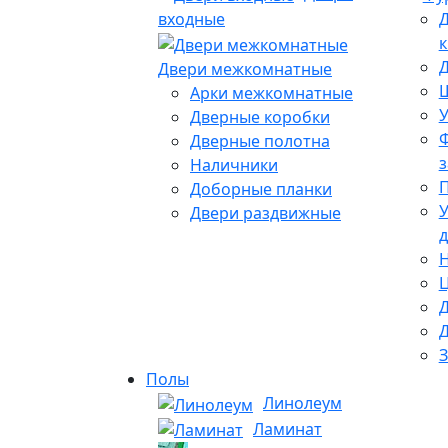
входные
Д
к
Д
Двери межкомнатные
Арки межкомнатные
У
Дверные коробки
Ф
Дверные полотна
Наличники
Доборные планки
У
Двери раздвижные
д
Н
Д
Полы
Линолеум
Ламинат