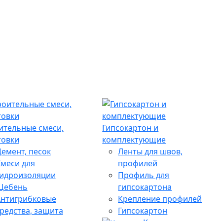
ительные смеси,
Гипсокартон и
товки
комплектующие
емент, песок
Ленты для швов,
меси для
профилей
гидроизоляции
Профиль для
Щебень
гипсокартона
Антигрибковые
Крепление профилей
редства, защита
Гипсокартон