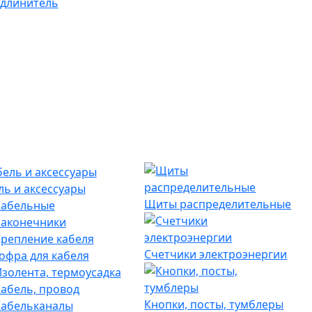
длинитель
ль и аксессуары
Щиты распределительные
Кабельные
наконечники
репление кабеля
Счетчики электроэнергии
офра для кабеля
золента, термоусадка
абель, провод
Кнопки, посты, тумблеры
Кабельканалы