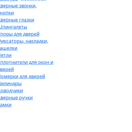
верные звонки,
нопки
верные глазки
Шпингалеты
поры для дверей
иксаторы, накладки,
защелки
Петли
плотнители для окон и
верей
омерки для дверей
Цилиндры
Доводчики
верные ручки
Замки