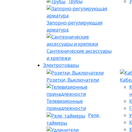
Трубы
У
Запорно-регулирующая
арматура
Сантехнические аксессуары
и крепежи
Электротовары
Розетки, Выключатели
Кабе
Телевизионные
К
принадлежности
Г
Реле,
И
К
таймеры