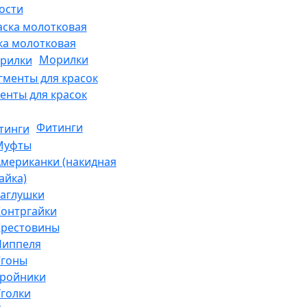
ости
ка молотковая
Морилки
енты для красок
Фитинги
Муфты
мериканки (накидная
айка)
аглушки
онтргайки
Крестовины
Ниппеля
Сгоны
Тройники
голки