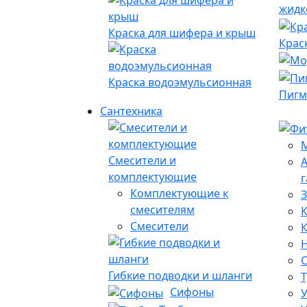
жидк
Краска для шифера и крыш
Крас
Краска водоэмульсионная
Пигм
Сантехника
Смесители и
А
комплектующие
г
Комплектующие к
З
смесителям
К
Смесители
Гибкие подводки и шланги
Сифоны
У