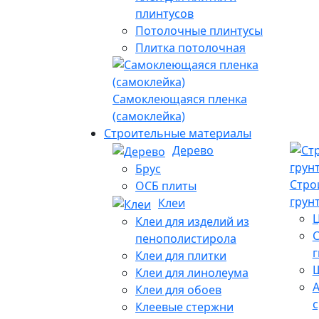
плинтусов
Потолочные плинтусы
Плитка потолочная
Самоклеющаяся пленка
(самоклейка)
Строительные материалы
Дерево
Брус
Стро
ОСБ плиты
грун
Клеи
Ц
Клеи для изделий из
С
пенополистирола
Клеи для плитки
Клеи для линолеума
Клеи для обоев
с
Клеевые стержни