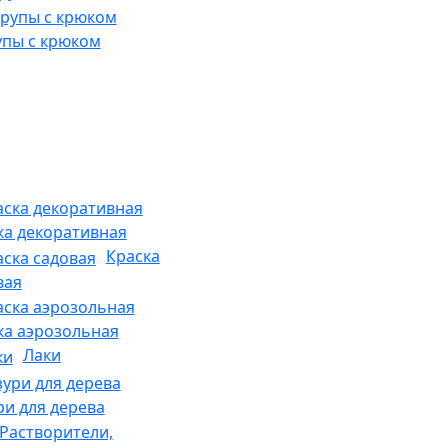
пы с крюком
ка декоративная
Краска
вая
ка аэрозольная
Лаки
ри для дерева
Растворители,