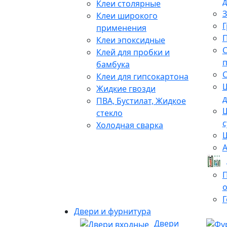
д
Клеи столярные
З
Клеи широкого
Г
применения
Клеи эпоксидные
С
Клей для пробки и
бамбука
С
Клеи для гипсокартона
Жидкие гвозди
ПВА, Бустилат, Жидкое
Ш
стекло
с
Холодная сварка
Ш
А
о
Г
Двери и фурнитура
Двери