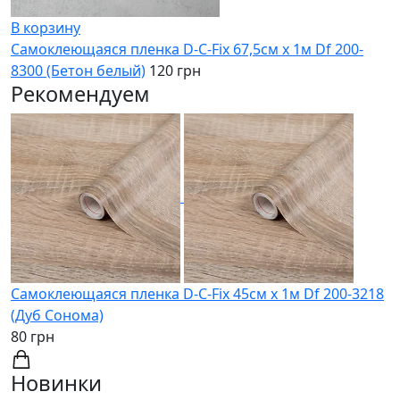
В корзину
Самоклеющаяся пленка D-C-Fix 67,5см х 1м Df 200-
8300 (Бетон белый)
120 грн
Рекомендуем
Самоклеющаяся пленка D-C-Fix 45см х 1м Df 200-3218
(Дуб Сонома)
80 грн
Новинки