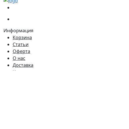
(067)
233-01-40
(066)
281-59-01
Информация
Корзина
Статьи
Оферта
О нас
Доставка
Контакты
Время работы
Пн - Пт:
9:00 - 18:00
Сб:
9:00 - 17:00
Вс:
9:00 - 15:00
Наш адрес
Украина, г. Днепр ул. Квартальная, 25