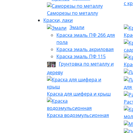
с к
Саморезы по металлу
Краски, лаки
Эмали
Краска эмаль ПФ 266 для
Кра
пола
Краска эмаль акриловая
сад
Краска эмаль ПФ 115
Грунтовка по металлу и
Кра
дереву
для
Краска для шифера и крыш
Рас
Краска водоэмульсионная
мол