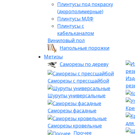
Плинтусы под покраску
(дюрополимерные)
Плинтусы МДФ
Плинтусы с
кабельканалом
Виниловый пол
Напольные порожки
Метизы
Саморезы по дереву
Изд
Саморезы с прессшайбой
рез
Шурупы универсальные
Кре
Саморезы фасадные
для
Саморезы кровельные
Прочее