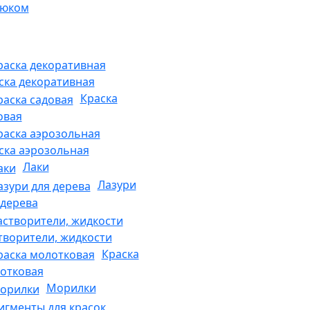
рюком
ска декоративная
Краска
овая
ска аэрозольная
Лаки
Лазури
 дерева
творители, жидкости
Краска
отковая
Морилки