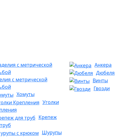
Анкера
Дюбеля
елия с метрической
Винты
ьбой
Гвозди
Хомуты
Уголки
пления
Крепеж
 труб
Шурупы