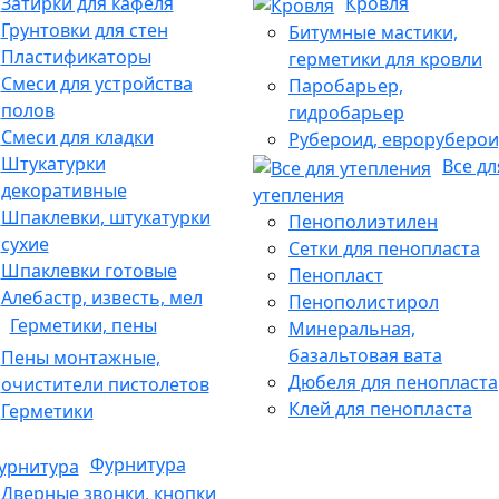
Затирки для кафеля
Кровля
Грунтовки для стен
Битумные мастики,
Пластификаторы
герметики для кровли
Смеси для устройства
Паробарьер,
полов
гидробарьер
Смеси для кладки
Рубероид, евроруберои
Штукатурки
Все дл
декоративные
утепления
Шпаклевки, штукатурки
Пенополиэтилен
сухие
Сетки для пенопласта
Шпаклевки готовые
Пенопласт
Алебастр, известь, мел
Пенополистирол
Герметики, пены
Минеральная,
базальтовая вата
Пены монтажные,
Дюбеля для пенопласта
очистители пистолетов
Клей для пенопласта
Герметики
Фурнитура
Дверные звонки, кнопки