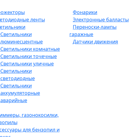
ожекторы
Фонарики
етодиодные ленты
Электронные балласты
етильники
Переноски-лампы
Светильники
гаражные
люминесцентные
Датчики движения
Светильники комнатные
Светильники точечные
Светильники уличные
Светильники
светодиодные
Светильники
аккумуляторные
аварийные
иммеры, газонокосилки,
зопилы
сессуары для бензопил и
окос