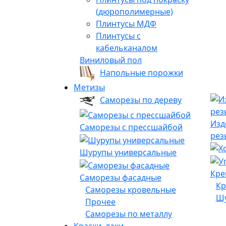
(дюрополимерные)
Плинтусы МДФ
Плинтусы с
кабельканалом
Виниловый пол
Напольные порожки
Метизы
Саморезы по дереву
Изд
Саморезы с прессшайбой
рез
Шурупы универсальные
Кре
Саморезы фасадные
Кр
Саморезы кровельные
Шу
Прочее
Саморезы по металлу
Краски, лаки