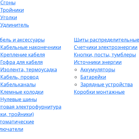
Сгоны
Тройники
Уголки
Удлинитель
бель и аксессуары
Щиты распределительны
Кабельные наконечники
Счетчики электроэнергии
Крепление кабеля
Кнопки, посты, тумблеры
Гофра для кабеля
Источники энергии
Изолента, термоусадка
Аккумуляторы
Кабель, провод
Батарейки
Кабельканалы
Зарядные устройства
Клемные колодки
Коробки монтажные
Нулевые шины
товая электрофурнитура
лки, тройники)
томатические
лючатели