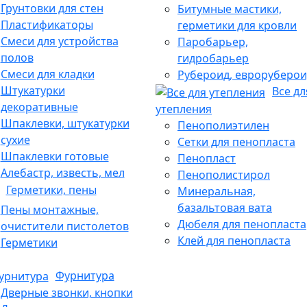
Грунтовки для стен
Битумные мастики,
Пластификаторы
герметики для кровли
Смеси для устройства
Паробарьер,
полов
гидробарьер
Смеси для кладки
Рубероид, евроруберои
Штукатурки
Все дл
декоративные
утепления
Шпаклевки, штукатурки
Пенополиэтилен
сухие
Сетки для пенопласта
Шпаклевки готовые
Пенопласт
Алебастр, известь, мел
Пенополистирол
Герметики, пены
Минеральная,
базальтовая вата
Пены монтажные,
Дюбеля для пенопласта
очистители пистолетов
Клей для пенопласта
Герметики
Фурнитура
Дверные звонки, кнопки