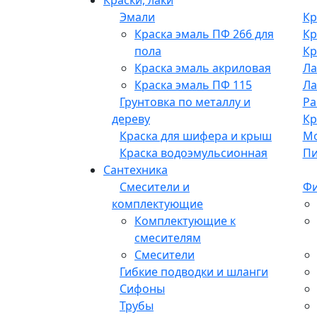
Эмали
Кр
Краска эмаль ПФ 266 для
Кр
пола
Кр
Краска эмаль акриловая
Ла
Краска эмаль ПФ 115
Ла
Грунтовка по металлу и
Ра
дереву
Кр
Краска для шифера и крыш
М
Краска водоэмульсионная
Пи
Сантехника
Смесители и
Фи
комплектующие
Комплектующие к
смесителям
Смесители
Гибкие подводки и шланги
Сифоны
Трубы