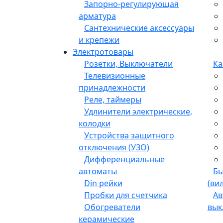
Запорно-регулирующая
арматура
Сантехнические аксессуары
и крепежи
Электротовары
Розетки, Выключатели
Ка
Телевизионные
принадлежности
Реле, таймеры
Удлинители электрические,
колодки
Устройства защитного
отключения (УЗО)
Дифференциальные
автоматы
Бы
Din рейки
(ви
Пробки для счетчика
Ав
Обогреватели
вык
керамические