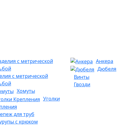
Анкера
Дюбеля
елия с метрической
Винты
ьбой
Гвозди
Хомуты
Уголки
пления
епеж для труб
рупы с крюком