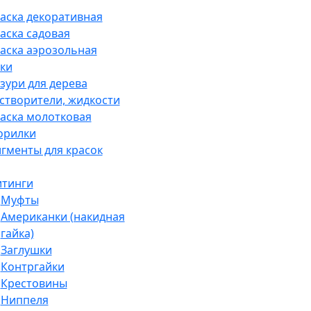
аска декоративная
аска садовая
аска аэрозольная
ки
зури для дерева
створители, жидкости
аска молотковая
орилки
гменты для красок
тинги
Муфты
Американки (накидная
гайка)
Заглушки
Контргайки
Крестовины
Ниппеля