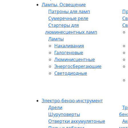
Лампы, Освещение
Патроны для ламп
Пр
Сумеречные реле
Св
Стартеры для
Св
люминесцентных ламп
Лампы
Накаливания
Галогеновые
Люминисцентные
Энергосберегающие
Светодиодные
Электро-бензо-инструмент
Дрели
Тр
Шуруповерты
бен
Отвертки аккумулятоные
Ак
Пилы и лобзики
мот