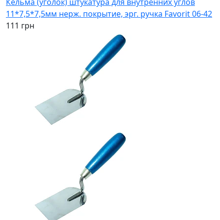
Кельма (уголок) штукатура для внутренних углов
11*7,5*7,5мм нерж. покрытие, эрг. ручка Favorit 06-42
111 грн