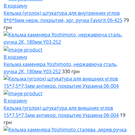
В корзину
Кельма (уголок) штукатура для внутренних углов
8*6*6мм нерж. покрытие, эрг. ручка Favorit 06-425
79
грн
В корзину
Кельма каменяра Yoshimoto, нержавіюча сталь,
ручка 2К, 180мм Y03-252
330 грн
В корзину
Кельма (уголок) штукатура для внешних углов
15*7,5*7,5мм антикор. покрытие Украина 06-004
19
грн