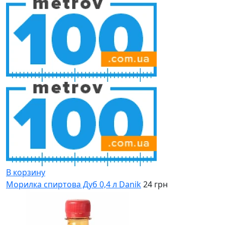
В корзину
Морилка спиртова Дуб 0,4 л Danik
24 грн