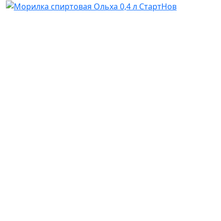
В корзину
Морилка спиртовая Ольха 0,4 л СтартНов
45 грн
В корзину
Морилка спиртовая Дуб мореный 0,4 л СтартНов
50
грн
(067)
233-01-40
(066)
281-59-01
Информация
Корзина
Статьи
Оферта
О нас