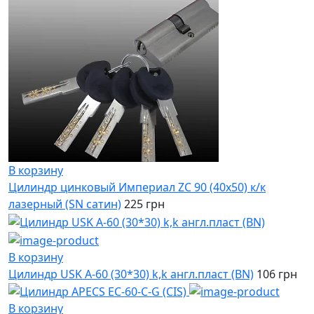
В корзину
Цилиндр цинковый Империал ZC 90 (40х50) к/к
лазерный (SN сатин)
225 грн
В корзину
Цилиндр USK A-60 (30*30) k,k англ.пласт (BN)
106 грн
В корзину