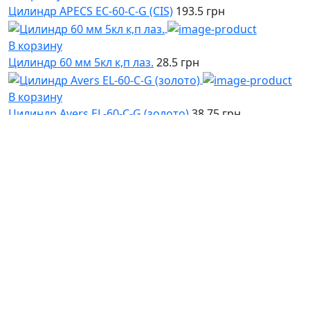
Цилиндр APECS EC-60-C-G (CIS)
193.5 грн
В корзину
Цилиндр 60 мм 5кл к,п лаз.
28.5 грн
В корзину
Цилиндр Avers EL-60-C-G (золото)
38.75 грн
В корзину
Секретный механизм для замка Pollar англ ключ
163
грн
В корзину
Замок врезной Гардиан 50.01
1376 грн
В корзину
Замок навесной Авантек FL-L-50мм
113 грн