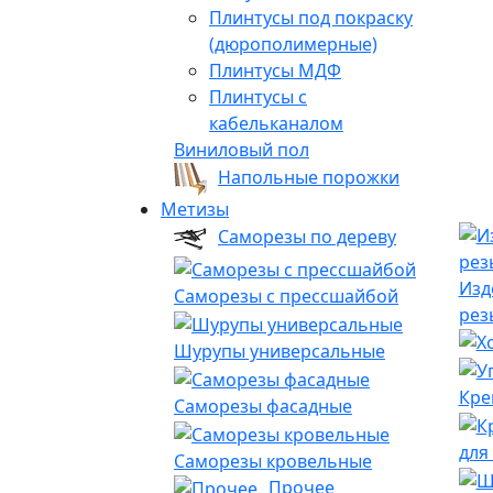
Плинтусы под покраску
(дюрополимерные)
Плинтусы МДФ
Плинтусы с
кабельканалом
Виниловый пол
Напольные порожки
Метизы
Саморезы по дереву
Изд
Саморезы с прессшайбой
рез
Шурупы универсальные
Кре
Саморезы фасадные
для
Саморезы кровельные
Прочее