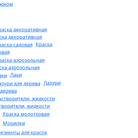
рюком
ска декоративная
Краска
овая
ска аэрозольная
Лаки
Лазури
 дерева
творители, жидкости
Краска молотковая
Морилки