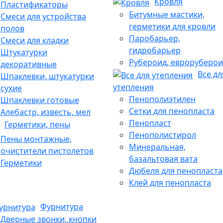
Кровля
Пластификаторы
Битумные мастики,
Смеси для устройства
герметики для кровли
полов
Паробарьер,
Смеси для кладки
гидробарьер
Штукатурки
Рубероид, евроруберои
декоративные
Все дл
Шпаклевки, штукатурки
утепления
сухие
Пенополиэтилен
Шпаклевки готовые
Сетки для пенопласта
Алебастр, известь, мел
Пенопласт
Герметики, пены
Пенополистирол
Пены монтажные,
Минеральная,
очистители пистолетов
базальтовая вата
Герметики
Дюбеля для пенопласта
Клей для пенопласта
Фурнитура
Дверные звонки, кнопки