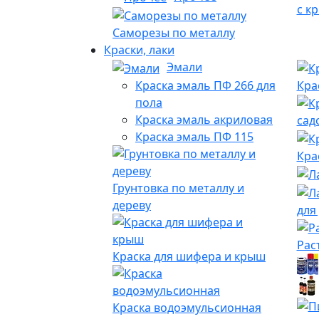
с к
Саморезы по металлу
Краски, лаки
Эмали
Краска эмаль ПФ 266 для
Кра
пола
Краска эмаль акриловая
сад
Краска эмаль ПФ 115
Кра
Грунтовка по металлу и
дереву
для
Рас
Краска для шифера и крыш
Краска водоэмульсионная