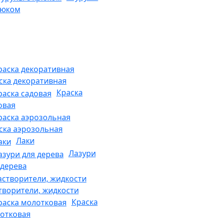
рюком
ска декоративная
Краска
овая
ска аэрозольная
Лаки
Лазури
 дерева
творители, жидкости
Краска
отковая