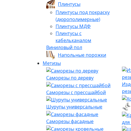
Плинтусы
Плинтусы под покраску
(дюрополимерные)
Плинтусы МДФ
Плинтусы с
кабельканалом
Виниловый пол
Напольные порожки
Метизы
Саморезы по дереву
Изд
рез
Саморезы с прессшайбой
Шурупы универсальные
Саморезы фасадные
для