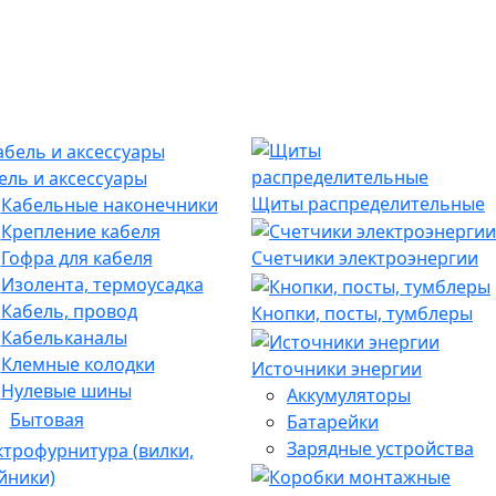
ель и аксессуары
Щиты распределительные
Кабельные наконечники
Крепление кабеля
Гофра для кабеля
Счетчики электроэнергии
Изолента, термоусадка
Кабель, провод
Кнопки, посты, тумблеры
Кабельканалы
Клемные колодки
Источники энергии
Нулевые шины
Аккумуляторы
Бытовая
Батарейки
Зарядные устройства
ктрофурнитура (вилки,
йники)