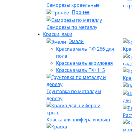
Саморезы кровельные
с к
Прочее
Саморезы по металлу
Краски, лаки
Эмали
Краска эмаль ПФ 266 для
Кра
пола
Краска эмаль акриловая
сад
Краска эмаль ПФ 115
Кра
Грунтовка по металлу и
дереву
для
Рас
Краска для шифера и крыш
мол