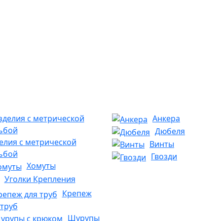
Анкера
Дюбеля
елия с метрической
Винты
ьбой
Гвозди
Хомуты
Уголки Крепления
Крепеж
 труб
Шурупы