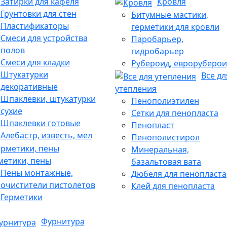
Затирки для кафеля
Кровля
Грунтовки для стен
Битумные мастики,
Пластификаторы
герметики для кровли
Смеси для устройства
Паробарьер,
полов
гидробарьер
Смеси для кладки
Рубероид, евроруберои
Штукатурки
Все дл
декоративные
утепления
Шпаклевки, штукатурки
Пенополиэтилен
сухие
Сетки для пенопласта
Шпаклевки готовые
Пенопласт
Алебастр, известь, мел
Пенополистирол
Минеральная,
метики, пены
базальтовая вата
Пены монтажные,
Дюбеля для пенопласта
очистители пистолетов
Клей для пенопласта
Герметики
Фурнитура