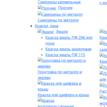
Саморезы кровельные
с к
Прочее
Саморезы по металлу
Краски, лаки
Эмали
Краска эмаль ПФ 266 для
Кра
пола
Краска эмаль акриловая
сад
Краска эмаль ПФ 115
Кра
Грунтовка по металлу и
дереву
для
Рас
Краска для шифера и крыш
мол