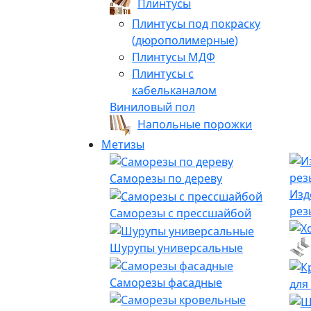
Плинтусы
Плинтусы под покраску
(дюрополимерные)
Плинтусы МДФ
Плинтусы с
кабельканалом
Виниловый пол
Напольные порожки
Метизы
Саморезы по дереву
Изд
рез
Саморезы с прессшайбой
Шурупы универсальные
Саморезы фасадные
для