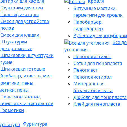
Затирки для кафеля
Кровля
Грунтовки для стен
Битумные мастики,
Пластификаторы
герметики для кровли
Смеси для устройства
Паробарьер,
полов
гидробарьер
Смеси для кладки
Рубероид, евроруберои
Штукатурки
Все дл
декоративные
утепления
Шпаклевки, штукатурки
Пенополиэтилен
сухие
Сетки для пенопласта
Шпаклевки готовые
Пенопласт
Алебастр, известь, мел
Пенополистирол
Минеральная,
метики, пены
базальтовая вата
Пены монтажные,
Дюбеля для пенопласта
очистители пистолетов
Клей для пенопласта
Герметики
Фурнитура