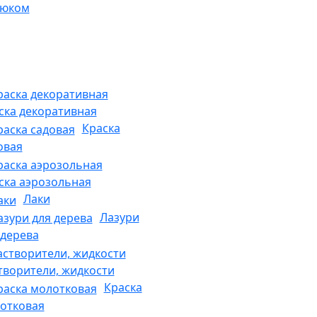
рюком
ска декоративная
Краска
овая
ска аэрозольная
Лаки
Лазури
 дерева
творители, жидкости
Краска
отковая