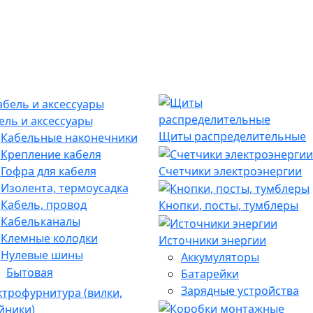
ель и аксессуары
Щиты распределительные
Кабельные наконечники
Крепление кабеля
Гофра для кабеля
Счетчики электроэнергии
Изолента, термоусадка
Кабель, провод
Кнопки, посты, тумблеры
Кабельканалы
Клемные колодки
Источники энергии
Нулевые шины
Аккумуляторы
Бытовая
Батарейки
Зарядные устройства
ктрофурнитура (вилки,
йники)