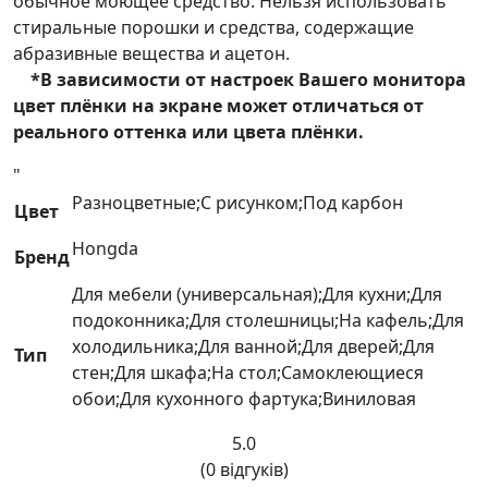
обычное моющее средство. Нельзя использовать
стиральные порошки и средства, содержащие
абразивные вещества и ацетон.
*В зависимости от настроек Вашего монитора
цвет плёнки на экране может отличаться от
реального оттенка или цвета плёнки.
"
Разноцветные;С рисунком;Под карбон
Цвет
Hongda
Бренд
Для мебели (универсальная);Для кухни;Для
подоконника;Для столешницы;На кафель;Для
холодильника;Для ванной;Для дверей;Для
Тип
стен;Для шкафа;На стол;Самоклеющиеся
обои;Для кухонного фартука;Виниловая
5.0
(0 відгуків)