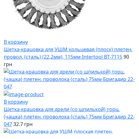
В корзину
Щетка-крацовка для УШМ кольцевая (плоск) плетен.
провол. (сталь) (22,2мм), 115мм Intertool BT-7115
90
грн
В корзину
Щетка-крацовка для дрели (со шпилькой) торц.
(чашка) плетен. проволока (сталь) 75мм Бригадир 22-
047
32.7 грн