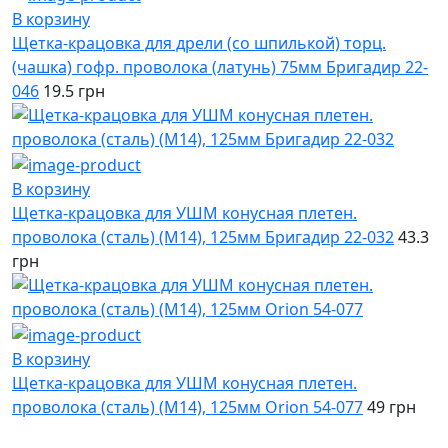
В корзину
Щетка-крацовка для дрели (со шпилькой) торц.
(чашка) гофр. проволока (латунь) 75мм Бригадир 22-
046
19.5 грн
В корзину
Щетка-крацовка для УШМ конусная плетен.
проволока (сталь) (М14), 125мм Бригадир 22-032
43.3
грн
В корзину
Щетка-крацовка для УШМ конусная плетен.
проволока (сталь) (М14), 125мм Orion 54-077
49 грн