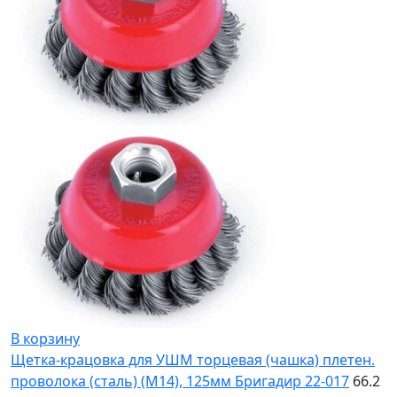
В корзину
Щетка-крацовка для УШМ торцевая (чашка) плетен.
проволока (сталь) (М14), 125мм Бригадир 22-017
66.2