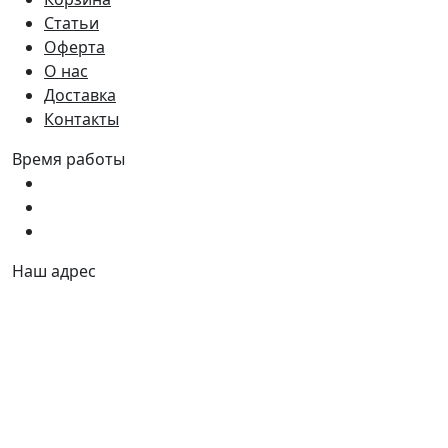
Статьи
Оферта
О нас
Доставка
Контакты
Время работы
Пн - Пт:
9:00 - 18:00
Сб:
9:00 - 17:00
Вс:
9:00 - 15:00
Наш адрес
Украина, г. Днепр ул. Квартальная, 25
Украина, г. Днепр ул. Инженерная, 6
©2026 100metrov.com.ua. Все права защищены.
Оплата: