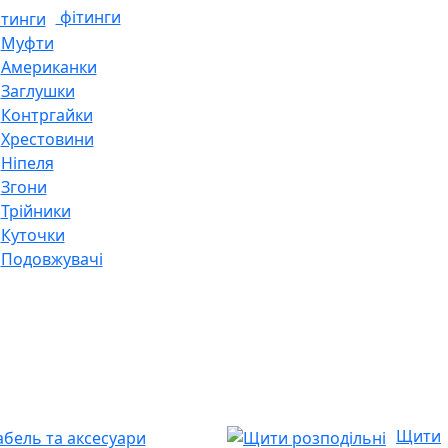
фітинги
Муфти
Американки
Заглушки
Контргайки
Хрестовини
Ніпеля
Згони
Трійники
Куточки
Подовжувачі
Щити