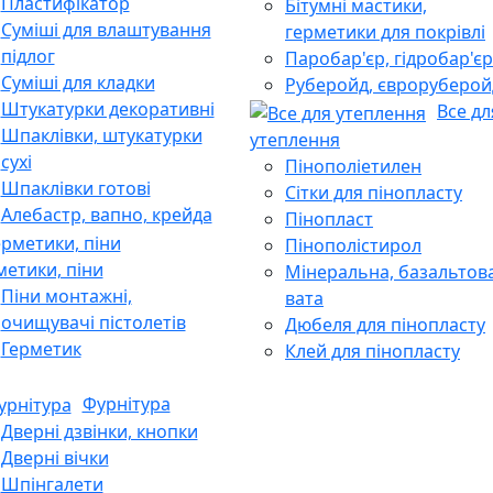
Пластифікатор
Бітумні мастики,
Суміші для влаштування
герметики для покрівлі
підлог
Паробар'єр, гідробар'єр
Суміші для кладки
Руберойд, євроруберой
Штукатурки декоративні
Все дл
Шпаклівки, штукатурки
утеплення
сухі
Пінополіетилен
Шпаклівки готові
Сітки для пінопласту
Алебастр, вапно, крейда
Пінопласт
Пінополістирол
метики, піни
Мінеральна, базальтов
Піни монтажні,
вата
очищувачі пістолетів
Дюбеля для пінопласту
Герметик
Клей для пінопласту
Фурнітура
Дверні дзвінки, кнопки
Дверні вічки
Шпінгалети