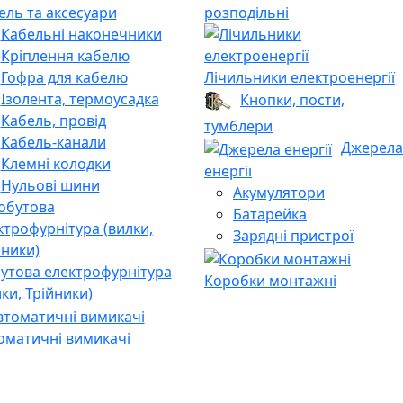
ель та аксесуари
розподільні
Кабельні наконечники
Кріплення кабелю
Гофра для кабелю
Лічильники електроенергії
Ізолента, термоусадка
Кнопки, пости,
Кабель, провід
тумблери
Кабель-канали
Джерела
Клемні колодки
енергії
Нульові шини
Акумулятори
Батарейка
Зарядні пристрої
утова електрофурнітура
Коробки монтажні
лки, Трійники)
оматичні вимикачі