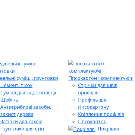
івельні суміші, грунтовки
Гіпсокартон і комплектуючі
Цемент, пісок
Стрічки для швів,
Суміші для гідроізоляції
профілів
Щебінь
Профіль для
Антигрибкові засоби,
гіпсокартону
захист дерева
Кріплення профілів
Затірки для кахлю
Гіпсокартон
Грунтовки для стін
Покрівля