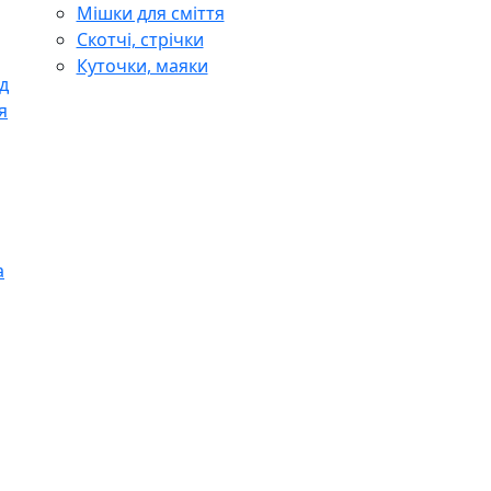
Мішки для сміття
Скотчі, стрічки
Куточки, маяки
д
я
а