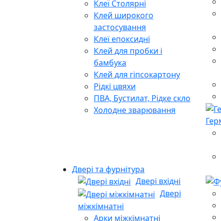
Клеї Столярні
Клей широкого
застосування
Клеї епоксидні
Клей для пробки і
бамбука
Клей для гіпсокартону
Рідкі цвяхи
ПВА, Бустилат, Рідке скло
Холодне зварювання
Гер
Двері та фурнітура
Двері вхідні
Двері
міжкімнатні
Арки міжкімнатні