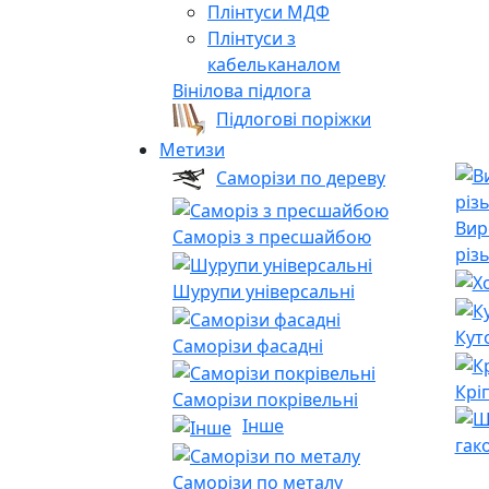
Плінтуси МДФ
Плінтуси з
кабельканалом
Вінілова підлога
Підлогові поріжки
Метизи
Саморізи по дереву
Вир
Саморіз з пресшайбою
різ
Шурупи універсальні
Кут
Саморізи фасадні
Крі
Саморізи покрівельні
Інше
гак
Саморізи по металу