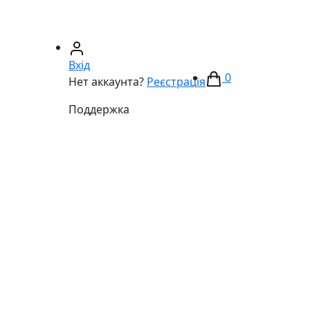
67)
233-01-40
(066)
281-59-01
Вхід
0
Нет аккаунта?
Реєстрація
Поддержка