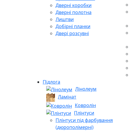
Дверні коробки
Дверні полотна
Лиштви
Добірні планки
Двері розсувні
Підлога
Лінолеум
Ламінат
Ковролін
Плінтуси
Плінтуси під фарбування
(дюрополімерні)