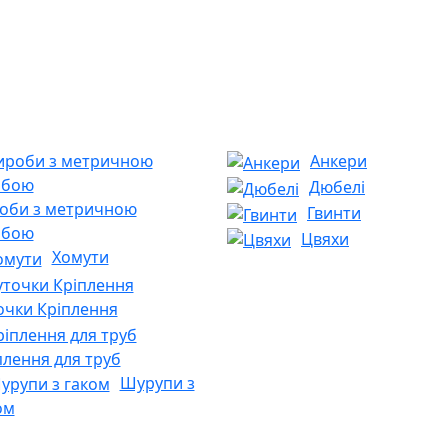
Анкери
Дюбелі
оби з метричною
Гвинти
ьбою
Цвяхи
Хомути
очки Кріплення
плення для труб
Шурупи з
ом