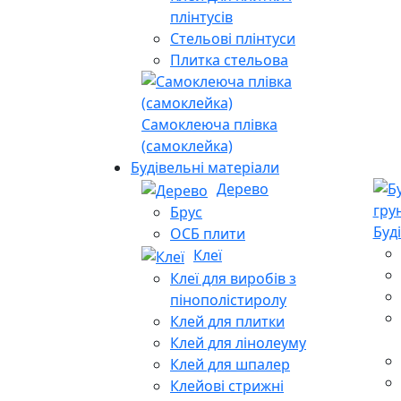
плінтусів
Стельові плінтуси
Плитка стельова
Самоклеюча плівка
(самоклейка)
Будівельні матеріали
Дерево
Брус
Буд
ОСБ плити
Клеї
Клеї для виробів з
пінополістиролу
Клей для плитки
Клей для лінолеуму
Клей для шпалер
Клейові стрижні