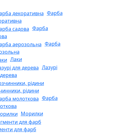
Фарба
оративна
Фарба
ова
Фарба
озольна
Лаки
Лазурі
 дерева
чинники, рідини
Фарба
откова
Морилки
менти для фарб