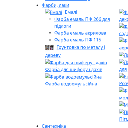
Фарби, лаки
Емалі
Фарба емаль ПФ 266 для
дек
підлоги
Фарба емаль акрилова
сад
Фарба емаль ПФ 115
Грунтовка по металу і
аер
дереву
для
Фарба для шиферу і дахів
Роз
Фарба водоемульсійна
мол
Піг
Сантехніка