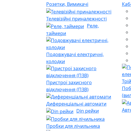
Розетки, Вимикачі
Каб
Телевізійні приналежності
Реле,
таймери
Подовжувачі електричні,
колодки
Пристрої захисного
Поб
відключення (ПЗВ)
(ви
Диференціальні автомати
Авт
Din рейки
Пробки для лічильника