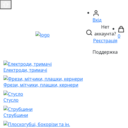
Вхід
Нет
аккаунта?
0
Реєстрація
Поддержка
Електроди, тримачі
Фрези, мітчики, плашки, кернери
Стусло
Струбцини