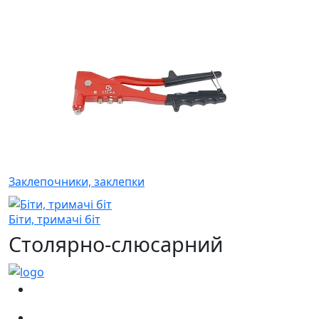
Заклепочники, заклепки
Біти, тримачі біт
Столярно-слюсарний
(067)
233-01-40
(066)
281-59-01