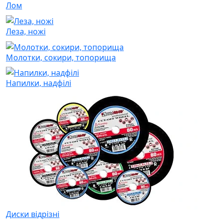
Лом
Леза, ножі
Молотки, сокири, топорища
Напилки, надфілі
Диски відрізні