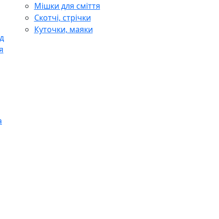
Мішки для сміття
Скотчі, стрічки
Куточки, маяки
д
я
а