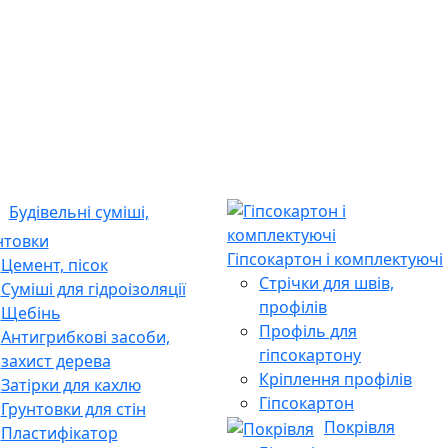
Будівельні суміші,
нтовки
Гіпсокартон і комплектуючі
Цемент, пісок
Стрічки для швів,
Суміші для гідроізоляції
профілів
Щебінь
Профіль для
Антигрибкові засоби,
гіпсокартону
захист дерева
Кріплення профілів
Затірки для кахлю
Гіпсокартон
Грунтовки для стін
Покрівля
Пластифікатор