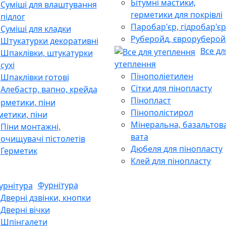
Бітумні мастики,
Суміші для влаштування
герметики для покрівлі
підлог
Паробар'єр, гідробар'єр
Суміші для кладки
Руберойд, євроруберой
Штукатурки декоративні
Все дл
Шпаклівки, штукатурки
утеплення
сухі
Пінополіетилен
Шпаклівки готові
Сітки для пінопласту
Алебастр, вапно, крейда
Пінопласт
Пінополістирол
метики, піни
Мінеральна, базальтов
Піни монтажні,
вата
очищувачі пістолетів
Дюбеля для пінопласту
Герметик
Клей для пінопласту
Фурнітура
Дверні дзвінки, кнопки
Дверні вічки
Шпінгалети