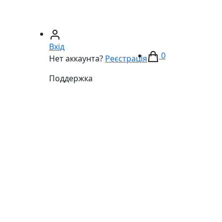
67)
233-01-40
(066)
281-59-01
Вхід
0
Нет аккаунта?
Реєстрація
Поддержка