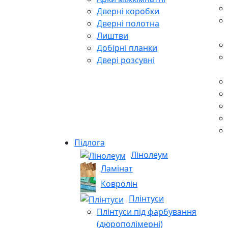
Дверні коробки
Дверні полотна
Лиштви
Добірні планки
Двері розсувні
Підлога
Лінолеум
Ламінат
Ковролін
Плінтуси
Плінтуси під фарбування
(дюрополімерні)