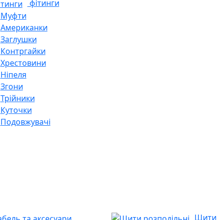
фітинги
Муфти
Американки
Заглушки
Контргайки
Хрестовини
Ніпеля
Згони
Трійники
Куточки
Подовжувачі
Щити