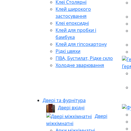
Клеї Столярні
Клей широкого
застосування
Клеї епоксидні
Клей для пробки і
бамбука
Клей для гіпсокартону
Рідкі цвяхи
ПВА, Бустилат, Рідке скло
Холодне зварювання
Гер
Двері та фурнітура
Двері вхідні
Двері
міжкімнатні
Арки міжкімнатні