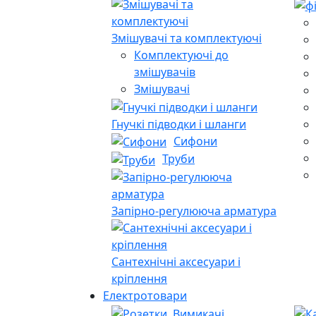
Змішувачі та комплектуючі
Комплектуючі до
змішувачів
Змішувачі
Гнучкі підводки і шланги
Сифони
Труби
Запірно-регулююча арматура
Сантехнічні аксесуари і
кріплення
Електротовари