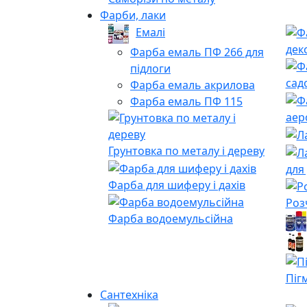
Фарби, лаки
Емалі
дек
Фарба емаль ПФ 266 для
підлоги
сад
Фарба емаль акрилова
Фарба емаль ПФ 115
аер
Грунтовка по металу і дереву
для
Фарба для шиферу і дахів
Роз
Фарба водоемульсійна
Піг
Сантехніка