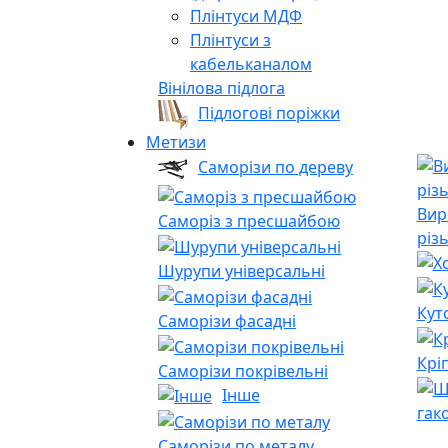
Плінтуси МДФ
Плінтуси з
кабельканалом
Вінілова підлога
Підлогові поріжки
Метизи
Саморізи по дереву
Вир
Саморіз з пресшайбою
різ
Шурупи універсальні
Кут
Саморізи фасадні
Крі
Саморізи покрівельні
Інше
гак
Саморізи по металу