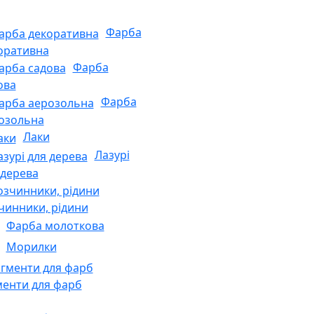
Фарба
оративна
Фарба
ова
Фарба
озольна
Лаки
Лазурі
 дерева
чинники, рідини
Фарба молоткова
Морилки
менти для фарб