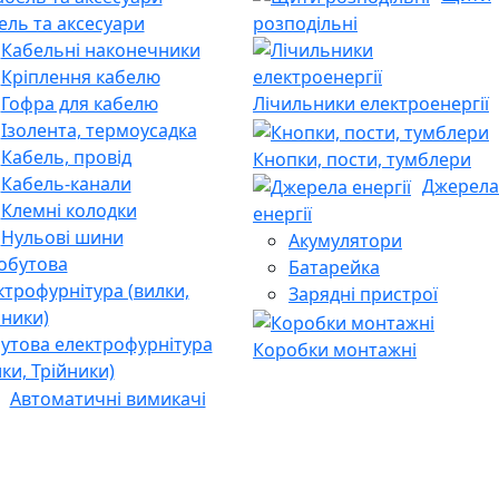
ель та аксесуари
розподільні
Кабельні наконечники
Кріплення кабелю
Гофра для кабелю
Лічильники електроенергії
Ізолента, термоусадка
Кабель, провід
Кнопки, пости, тумблери
Кабель-канали
Джерела
Клемні колодки
енергії
Нульові шини
Акумулятори
Батарейка
Зарядні пристрої
утова електрофурнітура
Коробки монтажні
лки, Трійники)
Автоматичні вимикачі