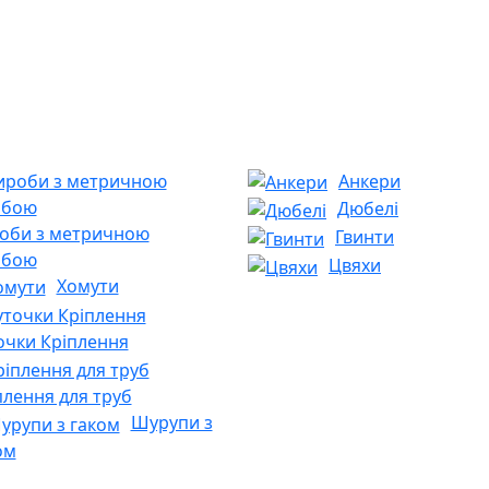
Анкери
Дюбелі
оби з метричною
Гвинти
ьбою
Цвяхи
Хомути
очки Кріплення
плення для труб
Шурупи з
ом