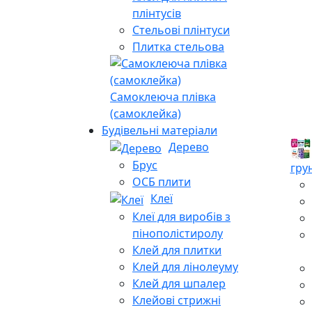
плінтусів
Стельові плінтуси
Плитка стельова
Самоклеюча плівка
(самоклейка)
Будівельні матеріали
Дерево
Брус
гру
ОСБ плити
Клеї
Клеї для виробів з
пінополістиролу
Клей для плитки
Клей для лінолеуму
Клей для шпалер
Клейові стрижні