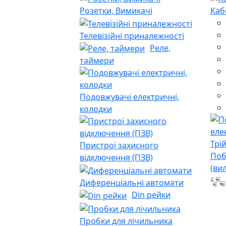
Розетки, Вимикачі
Каб
Телевізійні приналежності
Реле,
таймери
Подовжувачі електричні,
колодки
Пристрої захисного
Поб
відключення (ПЗВ)
(ви
Диференціальні автомати
Din рейки
Пробки для лічильника