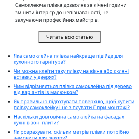
Самоклеюча плівка дозволяє за лічені години
змінити інтер'єр до непізнаваності, не
залучаючи професійних майстрів.
Читать всю статью
Яка самоклейна плівка найкраще підійде для
кухонного гарнітура?
Чи можна клеїти таку плівку на вікна або скляні
вставки у дверях?
Чим відрізняється плівка самоклейна під дерево
від варіантів із малюнком?
Як правильно підготувати поверхню, щоб купити
плівку самоклейку і не зіпсувати її при монтажі?
Наскільки довговічна самоклейка на фасадах
кухні в зоні плити?
Як розрахувати, скільки метрів плівки потрібно
замовити для декору?