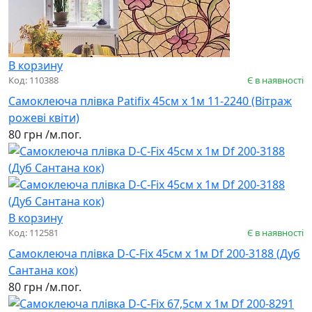
В корзину
Код: 110388
Є в наявності
Самоклеюча плівка Patifix 45см х 1м 11-2240 (Вітраж
рожеві квіти)
80 грн
/м.пог.
В корзину
Код: 112581
Є в наявності
Самоклеюча плівка D-C-Fix 45см х 1м Df 200-3188 (Дуб
Сантана кок)
80 грн
/м.пог.