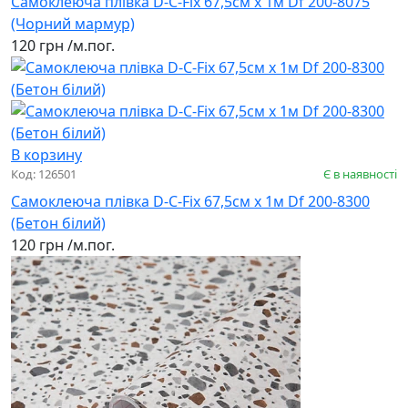
Самоклеюча плівка D-C-Fix 67,5см х 1м Df 200-8075
(Чорний мармур)
120 грн
/м.пог.
В корзину
Код: 126501
Є в наявності
Самоклеюча плівка D-C-Fix 67,5см х 1м Df 200-8300
(Бетон білий)
120 грн
/м.пог.