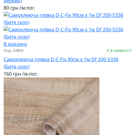
дерево)
80 грн
/м.пог.
В корзину
Код: 23804
Є в наявності
Самоклеюча плівка D-C-Fix 90см х 1м Df 200-5336
(Бите скло)
160 грн
/м.пог.