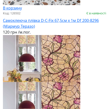
В корзину
Код: 126502
Є в наявності
Самоклеюча плівка D-C-Fix 67,5см х 1м Df 200-8296
(Мармур Теразо)
120 грн
/м.пог.