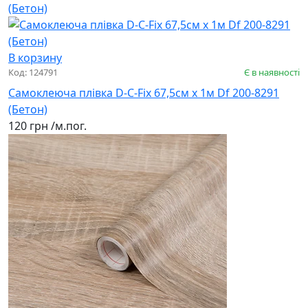
В корзину
Код: 124791
Є в наявності
Самоклеюча плівка D-C-Fix 67,5см х 1м Df 200-8291
(Бетон)
120 грн
/м.пог.