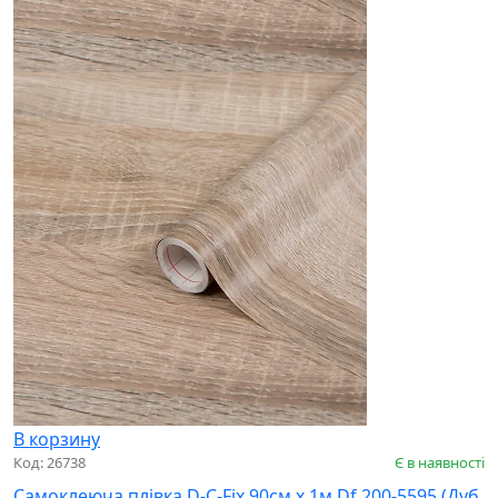
В корзину
Код: 26738
Є в наявності
Самоклеюча плівка D-C-Fix 90см х 1м Df 200-5595 (Дуб