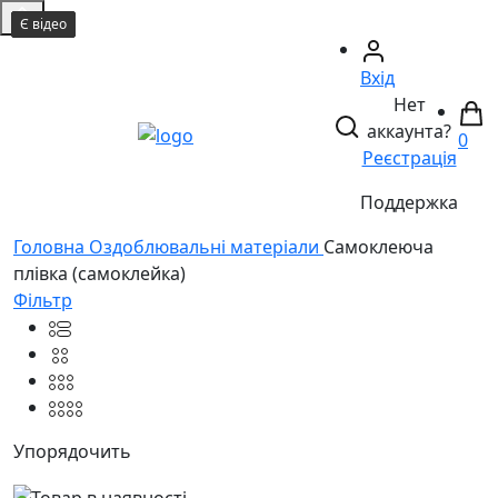
Є відео
Є відео
Є відео
Є відео
Є відео
Є відео
Вхід
Нет
аккаунта?
0
Реєстрація
Поддержка
Головнa
Оздоблювальні матеріали
Самоклеюча
плівка (самоклейка)
Фільтр
Упорядочить