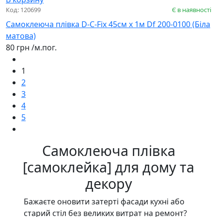
Код: 120699
Є в наявності
Самоклеюча плівка D-C-Fix 45см х 1м Df 200-0100 (Біла
матова)
80 грн
/м.пог.
1
2
3
4
5
Самоклеюча плівка
[самоклейка] для дому та
декору
Бажаєте оновити затерті фасади кухні або
старий стіл без великих витрат на ремонт?