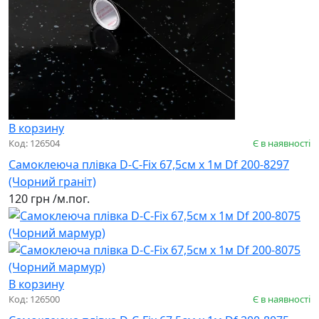
В корзину
Код: 126504
Є в наявності
Самоклеюча плівка D-C-Fix 67,5см х 1м Df 200-8297
(Чорний граніт)
120 грн
/м.пог.
В корзину
Код: 126500
Є в наявності