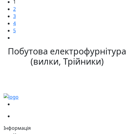
1
2
3
4
5
Побутова електрофурнітура
(вилки, Трійники)
(067)
233-01-40
(066)
281-59-01
Інформація