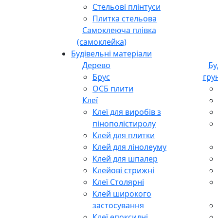
Стельові плінтуси
Плитка стельова
Самоклеюча плівка
(самоклейка)
Будівельні матеріали
Дерево
Бу
Брус
гру
ОСБ плити
Клеї
Клеї для виробів з
пінополістиролу
Клей для плитки
Клей для лінолеуму
Клей для шпалер
Клейові стрижні
Клеї Столярні
Клей широкого
застосування
Клеї епоксидні