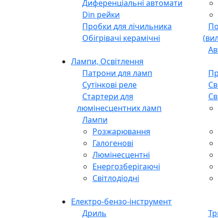
Диференціальні автомати
Din рейки
Пробки для лічильника
По
Обігрівачі керамічні
(ви
Ав
Лампи, Освітлення
Патрони для ламп
Пр
Сутінкові реле
Св
Стартери для
Св
люмінесцентних ламп
Лампи
Розжарювання
Галогенові
Люмінесцентні
Енергозберігаючі
Світлодіодні
Електро-бензо-інструмент
Дриль
Тр