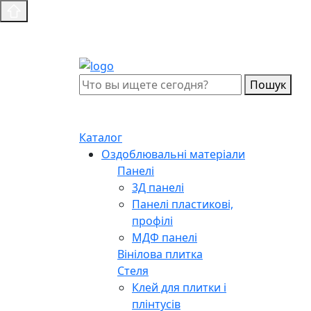
Пошук
Каталог
Оздоблювальні матеріали
Панелі
3Д панелі
Панелі пластикові,
профілі
МДФ панелі
Вінілова плитка
Стеля
Клей для плитки і
плінтусів