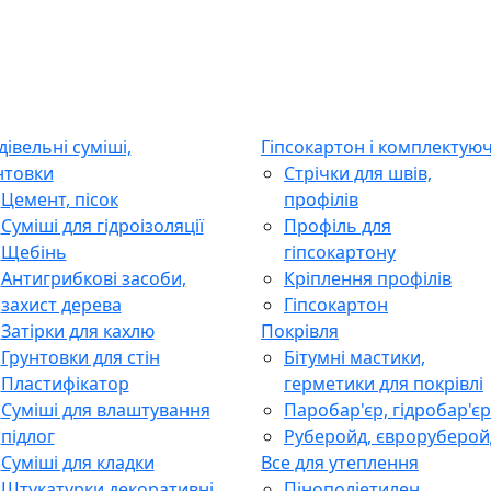
дівельні суміші,
Гіпсокартон і комплектуюч
нтовки
Стрічки для швів,
Цемент, пісок
профілів
Суміші для гідроізоляції
Профіль для
Щебінь
гіпсокартону
Антигрибкові засоби,
Кріплення профілів
захист дерева
Гіпсокартон
Затірки для кахлю
Покрівля
Грунтовки для стін
Бітумні мастики,
Пластифікатор
герметики для покрівлі
Суміші для влаштування
Паробар'єр, гідробар'єр
підлог
Руберойд, євроруберой
Суміші для кладки
Все для утеплення
Штукатурки декоративні
Пінополіетилен