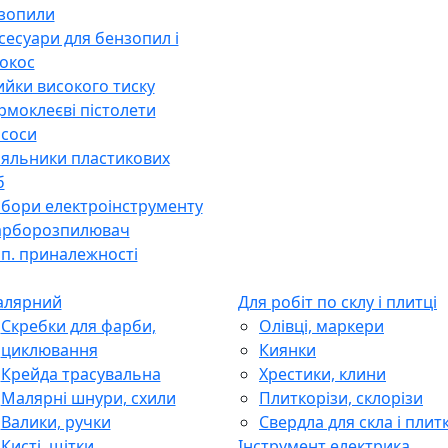
зопили
сесуари для бензопил і
окос
йки високого тиску
рмоклеєві пістолети
соси
яльники пластикових
б
бори електроінструменту
рборозпилювач
п. приналежності
лярний
Для робіт по склу і плитці
Скребки для фарби,
Олівці, маркери
циклювання
Киянки
Крейда трасувальна
Хрестики, клини
Малярні шнури, схили
Плиткорізи, склорізи
Валики, ручки
Свердла для скла і плит
Кисті, щітки
Інструмент електрика