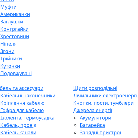
Муфти
Американки
Заглушки
Контргайки
Хрестовини
Ніпеля
Згони
Трійники
Куточки
Подовжувачі
бель та аксесуари
Щити розподільні
Кабельні наконечники
Лічильники електроенергі
Кріплення кабелю
Кнопки, пости, тумблери
Гофра для кабелю
Джерела енергії
Ізолента, термоусадка
Акумулятори
Кабель, провід
Батарейка
Кабель-канали
Зарядні пристрої