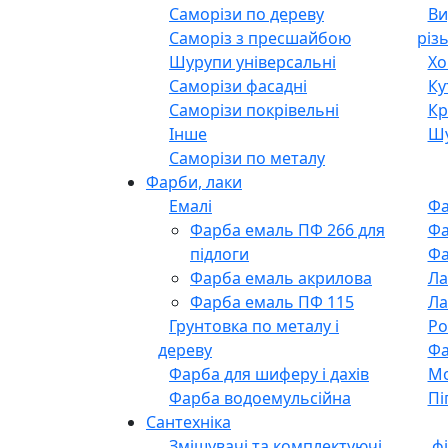
Саморізи по дереву
Ви
Саморіз з пресшайбою
різ
Шурупи універсальні
Хо
Саморізи фасадні
Ку
Саморізи покрівельні
Кр
Інше
Шу
Саморізи по металу
Фарби, лаки
Емалі
Фа
Фарба емаль ПФ 266 для
Фа
підлоги
Фа
Фарба емаль акрилова
Ла
Фарба емаль ПФ 115
Ла
Грунтовка по металу і
Ро
дереву
Фа
Фарба для шиферу і дахів
М
Фарба водоемульсійна
Пі
Сантехніка
Змішувачі та комплектуючі
фі