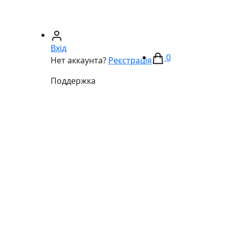
67)
233-01-40
(066)
281-59-01
Вхід
0
Нет аккаунта?
Реєстрація
Поддержка