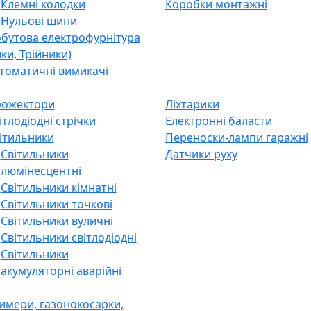
Клемні колодки
Коробки монтажні
Нульові шини
бутова електрофурнітура
лки, Трійники)
томатичні вимикачі
ожектори
Ліхтарики
ітлодіодні стрічки
Електронні баласти
ітильники
Переноски-лампи гаражні
Світильники
Датчики руху
люмінесцентні
Світильники кімнатні
Світильники точкові
Світильники вуличні
Світильники світлодіодні
Світильники
акумуляторні аварійні
имери, газонокосарки,