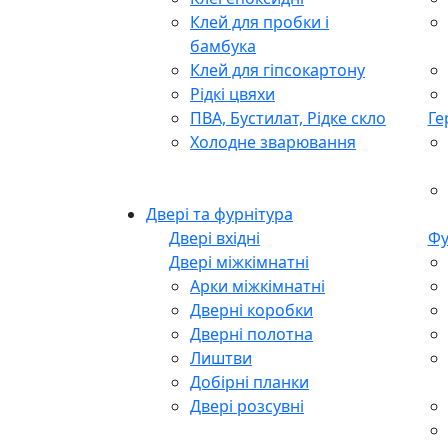
Клей для пробки і
бамбука
Клей для гіпсокартону
Рідкі цвяхи
ПВА, Бустилат, Рідке скло
Ге
Холодне зварювання
Двері та фурнітура
Двері вхідні
Фу
Двері міжкімнатні
Арки міжкімнатні
Дверні коробки
Дверні полотна
Лиштви
Добірні планки
Двері розсувні