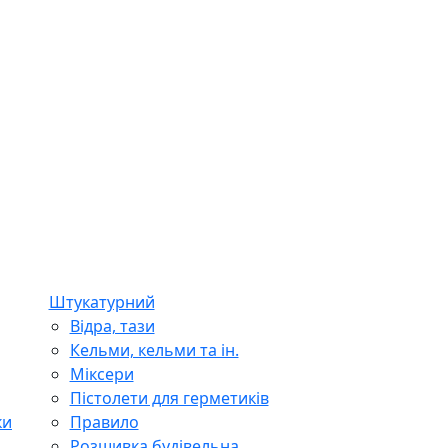
Штукатурний
Відра, тази
Кельми, кельми та ін.
Міксери
Пістолети для герметиків
ки
Правило
Розшивка будівельна