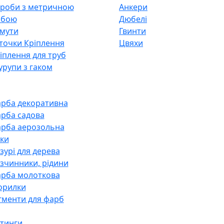
роби з метричною
Анкери
ьбою
Дюбелі
мути
Гвинти
точки Кріплення
Цвяхи
іплення для труб
рупи з гаком
рба декоративна
рба садова
рба аерозольна
ки
зурі для дерева
зчинники, рідини
рба молоткова
орилки
гменти для фарб
тинги