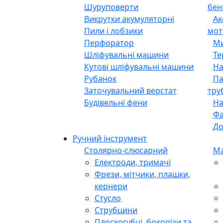
Шуруповерти
бен
Викрутки акумуляторні
Ак
Пили і лобзики
мот
Перфоратор
Ми
Шліфувальні машини
Те
Кутові шліфувальні машини
На
Рубанок
Па
Заточувальний верстат
тру
Будівельні фени
На
Фа
До
Ручний інструмент
Столярно-слюсарний
Ма
Електроди, тримачі
Фрези, мітчики, плашки,
кернери
Стусло
Струбцини
Плоскогубці, бокорізи та