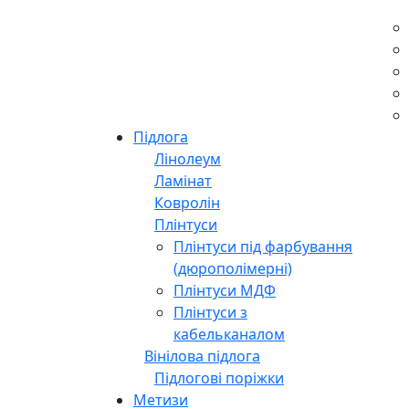
Підлога
Лінолеум
Ламінат
Ковролін
Плінтуси
Плінтуси під фарбування
(дюрополімерні)
Плінтуси МДФ
Плінтуси з
кабельканалом
Вінілова підлога
Підлогові поріжки
Метизи