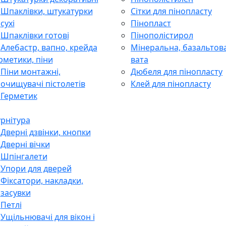
Шпаклівки, штукатурки
Сітки для пінопласту
сухі
Пінопласт
Шпаклівки готові
Пінополістирол
Алебастр, вапно, крейда
Мінеральна, базальтов
рметики, піни
вата
Піни монтажні,
Дюбеля для пінопласту
очищувачі пістолетів
Клей для пінопласту
Герметик
рнітура
Дверні дзвінки, кнопки
Дверні вічки
Шпінгалети
Упори для дверей
Фіксатори, накладки,
засувки
Петлі
Ущільнювачі для вікон і