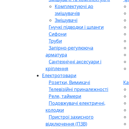
Комплектуючі до
змішувачів
Змішувачі
Гнучкі підводки і шланги
Сифони
Труби
Запірно-регулююча
арматура
Сантехнічні аксесуари і
кріплення
Електротовари
Розетки, Вимикачі
Ка
Телевізійні приналежності
Реле, таймери
Подовжувачі електричні,
колодки
Пристрої захисного
відключення (ПЗВ)