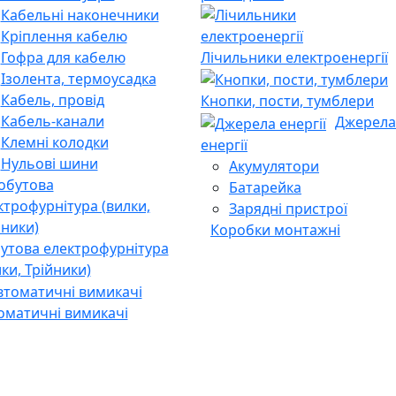
Кабельні наконечники
Кріплення кабелю
Гофра для кабелю
Лічильники електроенергії
Ізолента, термоусадка
Кабель, провід
Кнопки, пости, тумблери
Кабель-канали
Джерела
Клемні колодки
енергії
Нульові шини
Акумулятори
Батарейка
Зарядні пристрої
Коробки монтажні
утова електрофурнітура
лки, Трійники)
оматичні вимикачі