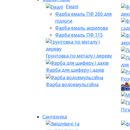
Емалі
Фарба емаль ПФ 266 для
дек
підлоги
Фарба емаль акрилова
сад
Фарба емаль ПФ 115
аер
Грунтовка по металу і дереву
для
Фарба для шиферу і дахів
Роз
Фарба водоемульсійна
Піг
Сантехніка