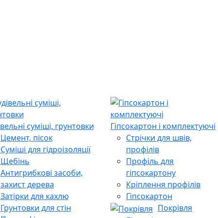
івельні суміші, грунтовки
Гіпсокартон і комплектуючі
Цемент, пісок
Стрічки для швів,
Суміші для гідроізоляції
профілів
Щебінь
Профіль для
Антигрибкові засоби,
гіпсокартону
захист дерева
Кріплення профілів
Затірки для кахлю
Гіпсокартон
Грунтовки для стін
Покрівля