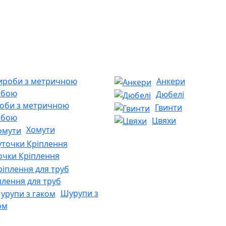
Анкери
Дюбелі
оби з метричною
Гвинти
ьбою
Цвяхи
Хомути
очки Кріплення
плення для труб
Шурупи з
ом