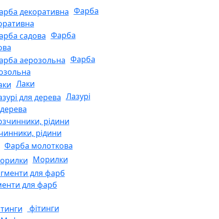
Фарба
оративна
Фарба
ова
Фарба
озольна
Лаки
Лазурі
 дерева
чинники, рідини
Фарба молоткова
Морилки
менти для фарб
фітинги