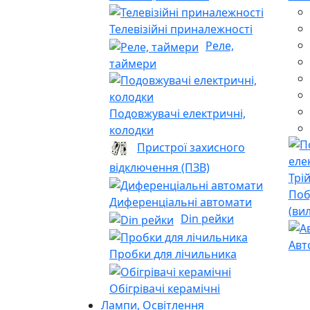
Телевізійні приналежності
Реле,
таймери
Подовжувачі електричні,
колодки
Пристрої захисного
відключення (ПЗВ)
Поб
Диференціальні автомати
(ви
Din рейки
Авт
Пробки для лічильника
Обігрівачі керамічні
Лампи, Освітлення