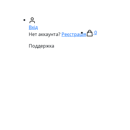
67)
233-01-40
(066)
281-59-01
Вхід
0
Нет аккаунта?
Реєстрація
Поддержка