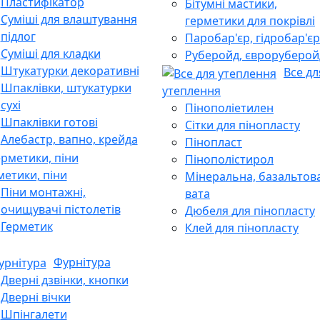
Пластифікатор
Бітумні мастики,
Суміші для влаштування
герметики для покрівлі
підлог
Паробар'єр, гідробар'єр
Суміші для кладки
Руберойд, євроруберой
Штукатурки декоративні
Все дл
Шпаклівки, штукатурки
утеплення
сухі
Пінополіетилен
Шпаклівки готові
Сітки для пінопласту
Алебастр, вапно, крейда
Пінопласт
Пінополістирол
метики, піни
Мінеральна, базальтов
Піни монтажні,
вата
очищувачі пістолетів
Дюбеля для пінопласту
Герметик
Клей для пінопласту
Фурнітура
Дверні дзвінки, кнопки
Дверні вічки
Шпінгалети