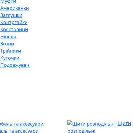
Муфти
Американки
Заглушки
Контргайки
Хрестовини
Ніпеля
Згони
Трійники
Куточки
Подовжувачі
Щити
ель та аксесуари
розподільні