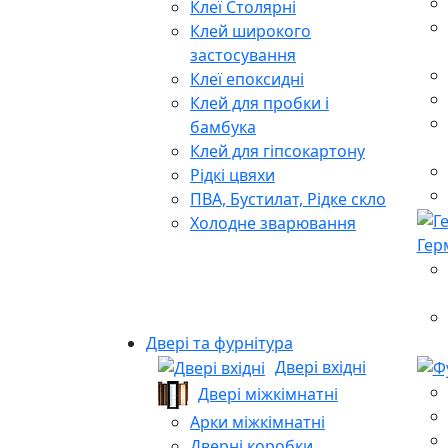
Клеї Столярні
Клей широкого
застосування
Клеї епоксидні
Клей для пробки і
бамбука
Клей для гіпсокартону
Рідкі цвяхи
ПВА, Бустилат, Рідке скло
Холодне зварювання
Гер
Двері та фурнітура
Двері вхідні
Двері міжкімнатні
Арки міжкімнатні
Дверні коробки