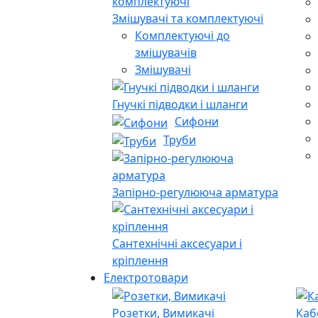
Змішувачі та комплектуючі
Комплектуючі до
змішувачів
Змішувачі
Гнучкі підводки і шланги
Сифони
Труби
Запірно-регулююча арматура
Сантехнічні аксесуари і
кріплення
Електротовари
Розетки, Вимикачі
Каб