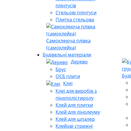
плінтусів
Стельові плінтуси
Плитка стельова
Самоклеюча плівка
(самоклейка)
Будівельні матеріали
Дерево
Брус
Буд
ОСБ плити
Клеї
Клеї для виробів з
пінополістиролу
Клей для плитки
Клей для лінолеуму
Клей для шпалер
Клейові стрижні