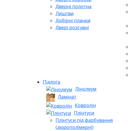
Дверні полотна
Лиштви
Добірні планки
Двері розсувні
Підлога
Лінолеум
Ламінат
Ковролін
Плінтуси
Плінтуси під фарбування
(дюрополімерні)