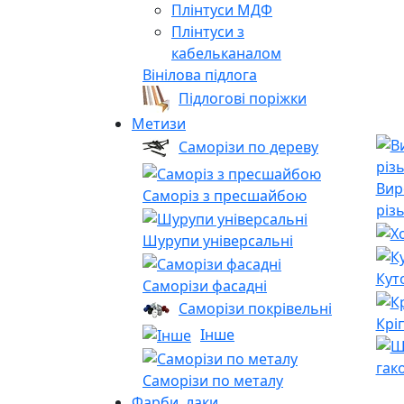
Плінтуси МДФ
Плінтуси з
кабельканалом
Вінілова підлога
Підлогові поріжки
Метизи
Саморізи по дереву
Вир
Саморіз з пресшайбою
різ
Шурупи універсальні
Кут
Саморізи фасадні
Саморізи покрівельні
Крі
Інше
гак
Саморізи по металу
Фарби, лаки