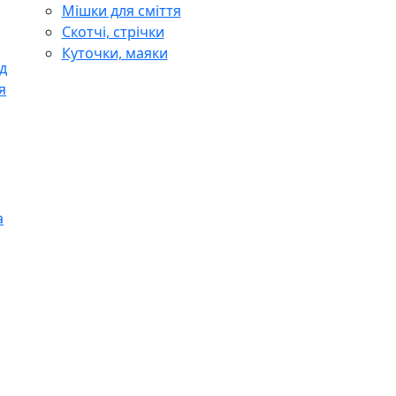
Мішки для сміття
Скотчі, стрічки
Куточки, маяки
д
я
а