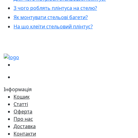
З чого роблять плінтуса на стелю?
Як монтувати стельові багети?
На що клеїти стельовий плінтус?
(067)
233-01-40
(066)
281-59-01
Інформація
Кошик
Статті
Оферта
Про нас
Доставка
Контакти