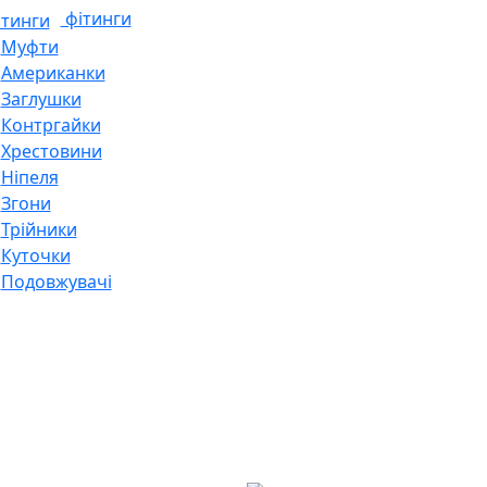
фітинги
Муфти
Американки
Заглушки
Контргайки
Хрестовини
Ніпеля
Згони
Трійники
Куточки
Подовжувачі