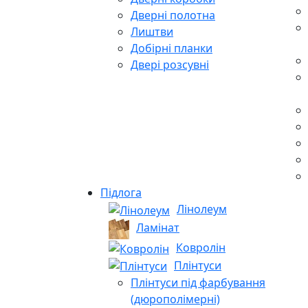
Дверні полотна
Лиштви
Добірні планки
Двері розсувні
Підлога
Лінолеум
Ламінат
Ковролін
Плінтуси
Плінтуси під фарбування
(дюрополімерні)