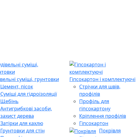
івельні суміші, грунтовки
Гіпсокартон і комплектуючі
Цемент, пісок
Стрічки для швів,
Суміші для гідроізоляції
профілів
Щебінь
Профіль для
Антигрибкові засоби,
гіпсокартону
захист дерева
Кріплення профілів
Затірки для кахлю
Гіпсокартон
Грунтовки для стін
Покрівля