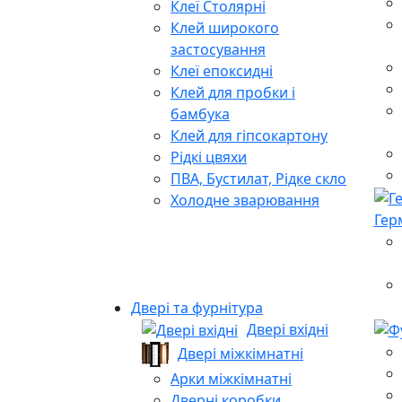
Клеї Столярні
Клей широкого
застосування
Клеї епоксидні
Клей для пробки і
бамбука
Клей для гіпсокартону
Рідкі цвяхи
ПВА, Бустилат, Рідке скло
Холодне зварювання
Гер
Двері та фурнітура
Двері вхідні
Двері міжкімнатні
Арки міжкімнатні
Дверні коробки