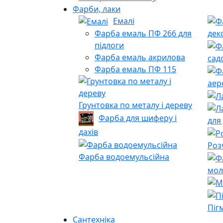
Фарби, лаки
Емалі
Фарба емаль ПФ 266 для
дек
підлоги
Фарба емаль акрилова
сад
Фарба емаль ПФ 115
аер
Грунтовка по металу і дереву
Фарба для шиферу і
для
дахів
Роз
Фарба водоемульсійна
мол
Піг
Сантехніка