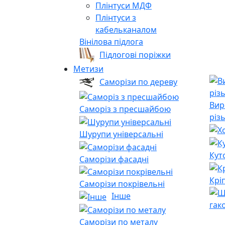
Плінтуси МДФ
Плінтуси з
кабельканалом
Вінілова підлога
Підлогові поріжки
Метизи
Саморізи по дереву
Вир
Саморіз з пресшайбою
різ
Шурупи універсальні
Кут
Саморізи фасадні
Крі
Саморізи покрівельні
Інше
гак
Саморізи по металу