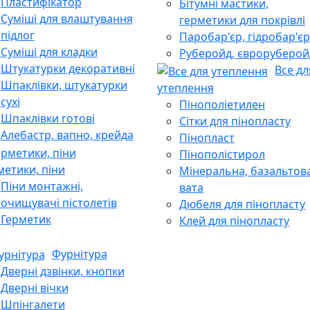
Пластифікатор
Бітумні мастики,
Суміші для влаштування
герметики для покрівлі
підлог
Паробар'єр, гідробар'єр
Суміші для кладки
Руберойд, євроруберой
Штукатурки декоративні
Все дл
Шпаклівки, штукатурки
утеплення
сухі
Пінополіетилен
Шпаклівки готові
Сітки для пінопласту
Алебастр, вапно, крейда
Пінопласт
Пінополістирол
метики, піни
Мінеральна, базальтов
Піни монтажні,
вата
очищувачі пістолетів
Дюбеля для пінопласту
Герметик
Клей для пінопласту
Фурнітура
Дверні дзвінки, кнопки
Дверні вічки
Шпінгалети