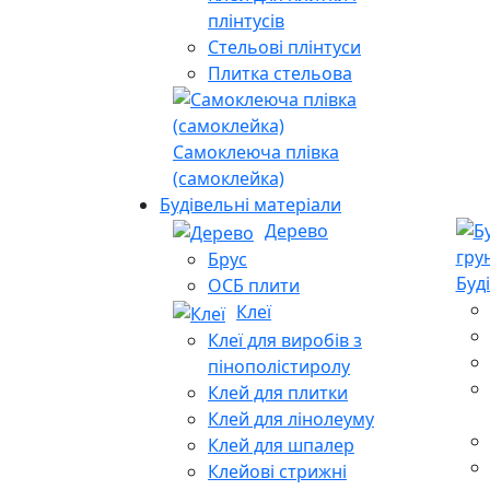
плінтусів
Стельові плінтуси
Плитка стельова
Самоклеюча плівка
(самоклейка)
Будівельні матеріали
Дерево
Брус
Буд
ОСБ плити
Клеї
Клеї для виробів з
пінополістиролу
Клей для плитки
Клей для лінолеуму
Клей для шпалер
Клейові стрижні