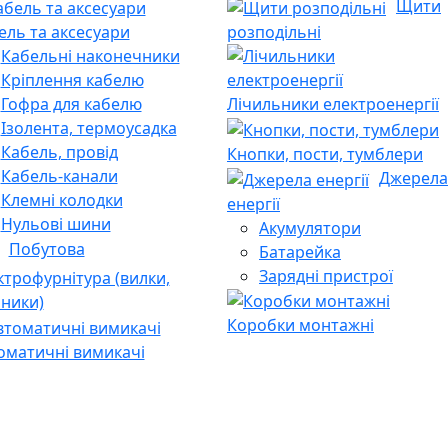
Щити
ель та аксесуари
розподільні
Кабельні наконечники
Кріплення кабелю
Гофра для кабелю
Лічильники електроенергії
Ізолента, термоусадка
Кабель, провід
Кнопки, пости, тумблери
Кабель-канали
Джерела
Клемні колодки
енергії
Нульові шини
Акумулятори
Побутова
Батарейка
Зарядні пристрої
ктрофурнітура (вилки,
йники)
Коробки монтажні
оматичні вимикачі