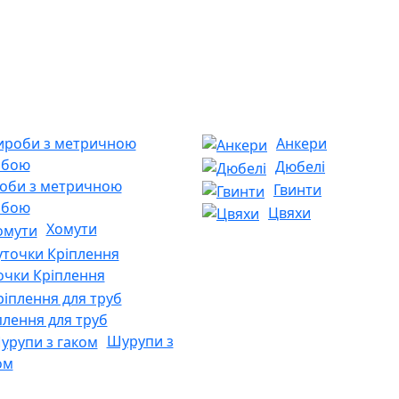
Анкери
Дюбелі
оби з метричною
Гвинти
ьбою
Цвяхи
Хомути
очки Кріплення
плення для труб
Шурупи з
ом