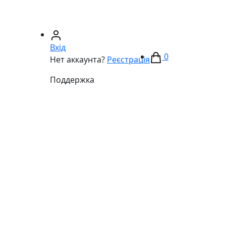
67)
233-01-40
(066)
281-59-01
Вхід
0
Нет аккаунта?
Реєстрація
Поддержка