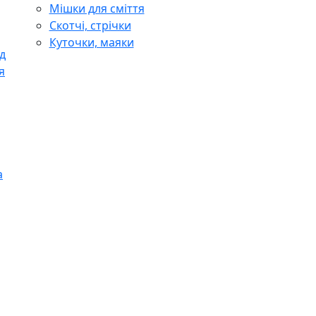
Мішки для сміття
Скотчі, стрічки
Куточки, маяки
д
я
а