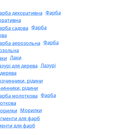
Фарба
оративна
Фарба
ова
Фарба
озольна
Лаки
Лазурі
 дерева
чинники, рідини
Фарба
откова
Морилки
менти для фарб