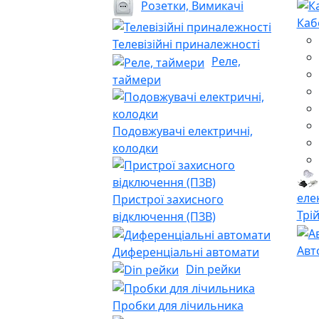
Розетки, Вимикачі
Каб
Телевізійні приналежності
Реле,
таймери
Подовжувачі електричні,
колодки
еле
Пристрої захисного
Трі
відключення (ПЗВ)
Авт
Диференціальні автомати
Din рейки
Пробки для лічильника