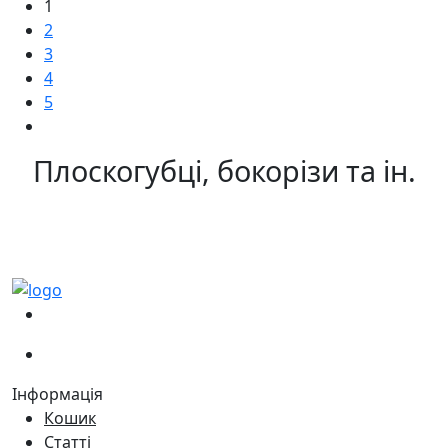
1
2
3
4
5
Плоскогубці, бокорізи та ін.
(067)
233-01-40
(066)
281-59-01
Інформація
Кошик
Статті