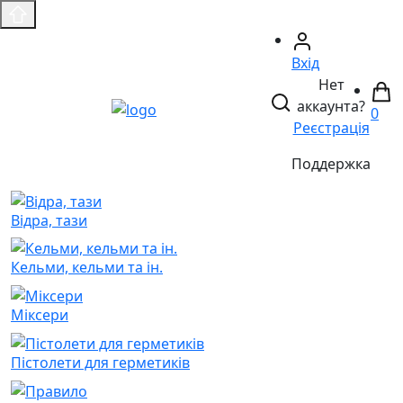
Вхід
Нет
аккаунта?
0
Реєстрація
Поддержка
Відра, тази
Кельми, кельми та ін.
Міксери
Пістолети для герметиків