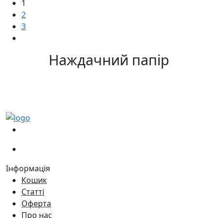
1
2
3
Наждачний папір
(067)
233-01-40
(066)
281-59-01
Інформація
Кошик
Статті
Оферта
Про нас