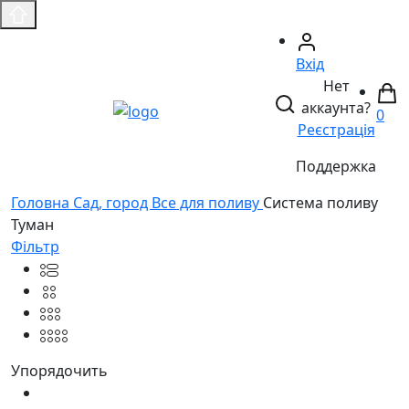
Вхід
Нет
аккаунта?
0
Реєстрація
Поддержка
Головнa
Сад, город
Все для поливу
Система поливу
Туман
Фільтр
Упорядочить