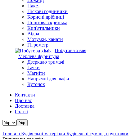
Мастила для механізмів
Мідний купорос, пудри
Москітні сітки
Ножиці
Пакет
Піскові годинники
Корисні дрібниці
Поштова скринька
Кип'ятильники
Відра
Мотузки, канати
Гігрометр
Побутова хімія
Меблева фурнітура
Дзеркало тримачі
Гачки
Магніти
Напрямні для шафи
Куточок
Контакти
Про нас
Доставка
Статті