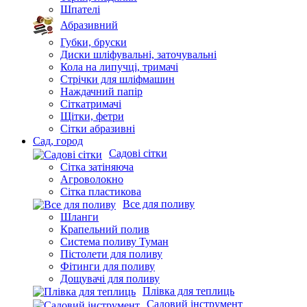
Правило
Розшивка будівельна
Терки, гладилки
Шпателі
Абразивний
Губки, бруски
Диски шліфувальні, заточувальні
Кола на липучці, тримачі
Стрічки для шліфмашин
Наждачний папір
Сіткатримачі
Щітки, фетри
Сітки абразивні
Сад, город
Садові сітки
Сітка затіняюча
Агроволокно
Сітка пластикова
Все для поливу
Шланги
Крапельний полив
Система поливу Туман
Пістолети для поливу
Фітинги для поливу