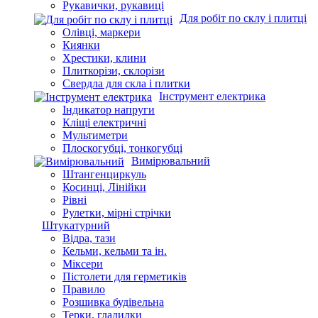
Каски, наколінники, плащі
Маски, респіратори
Окуляри, навушники
Рукавички, рукавиці
Для робіт по склу і плитці
Олівці, маркери
Киянки
Хрестики, клини
Плиткорізи, склорізи
Свердла для скла і плитки
Інструмент електрика
Індикатор напруги
Кліщі електричні
Мультиметри
Плоскогубці, тонкогубці
Вимірювальний
Штангенциркуль
Косинці, Лінійки
Рівні
Рулетки, мірні стрічки
Штукатурний
Відра, тази
Кельми, кельми та ін.
Міксери
Пістолети для герметиків