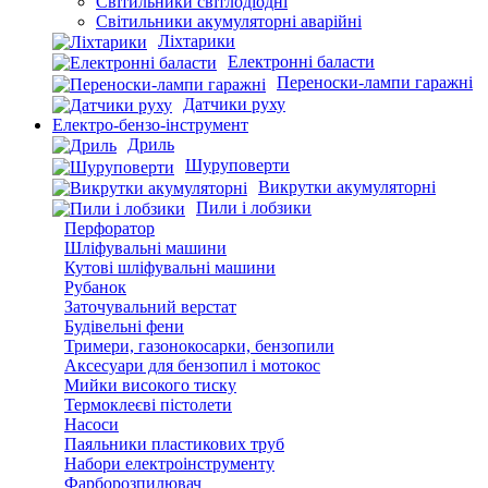
Світильники світлодіодні
Світильники акумуляторні аварійні
Ліхтарики
Електронні баласти
Переноски-лампи гаражні
Датчики руху
Електро-бензо-інструмент
Дриль
Шуруповерти
Викрутки акумуляторні
Пили і лобзики
Перфоратор
Шліфувальні машини
Кутові шліфувальні
машини
Рубанок
Заточувальний верстат
Будівельні фени
Тримери,
газонокосарки, бензопили
Аксесуари для бензопил і мотокос
Мийки високого тиску
Термоклеєві пістолети
Насоси