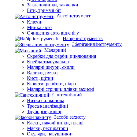
Леза, ножі
Молотки, сокири, топорища
Напилки, надфілі
Диски відрізні
Заклепочники, заклепки
Біти, тримачі біт
Автоінструмент
Ключи
Мийка авто
Очищення авто від снігу
Набір інструментів
Зберігання інструменту
Малярний
Скребки для фарби, циклювання
Крейда трасувальна
Малярні шнури, схили
Валики, ручки
Кисті, щітки
Кювети, решітки, відра
Малярні стрічки, плівки захисні
Сантехнічний
Нитка силіконова
Троса каналізаційні
Труборізи, кліщі
Засоби захисту