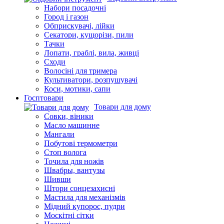
Дощувачі для поливу
Плівка для теплиць
Садовий інструмент
Набори посадочні
Город і газон
Обприскувачі, лійки
Секатори, кущорізи, пили
Тачки
Лопати, граблі, вила, живці
Сходи
Волосіні для тримера
Культиватори, розпушувачі
Коси, мотики, сапи
Госптовари
Товари для дому
Совки, віники
Масло машинне
Мангали
Побутові термометри
Стоп волога
Точила для ножів
Швабры, вантузы
Шивши
Штори сонцезахисні