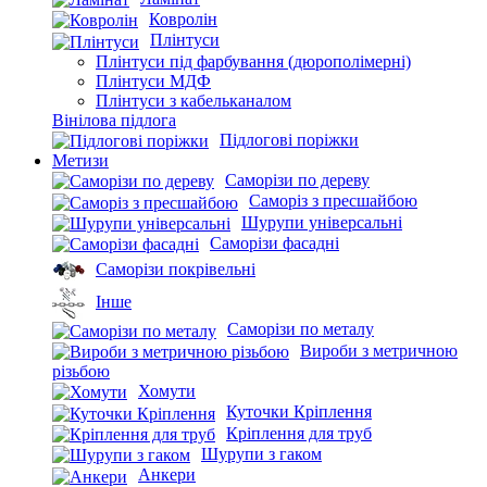
Ковролін
Плінтуси
Плінтуси під фарбування (дюрополімерні)
Плінтуси МДФ
Плінтуси з кабельканалом
Вінілова підлога
Підлогові поріжки
Метизи
Саморізи по дереву
Саморіз з пресшайбою
Шурупи універсальні
Саморізи фасадні
Саморізи покрівельні
Інше
Саморізи по металу
Вироби з метричною
різьбою
Хомути
Куточки Кріплення
Кріплення для труб
Шурупи з гаком
Анкери