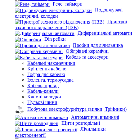
Реле, таймери
Подовжувачі
електричні, колодки
Пристрої
захисного відключення (ПЗВ)
Диференціальні автомати
Din рейки
Пробки для лічильника
Обігрівачі керамічні
Кабель та аксесуари
Кабельні наконечники
Кріплення кабелю
Гофра для кабелю
Ізолента, термоусадка
Кабель, провід
Кабель-канали
Клемні колодки
Нульові шини
Побутова електрофурнітура (вилки, Трійники)
Автоматичні вимикачі
Щити розподільні
Лічильники
електроенергії