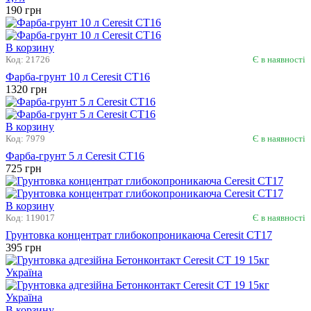
Код: 7554
Є в наявності
Фарба-грунт з кварцовим наповнювачем Ансер Грунт-контакт
1,7л
190 грн
В корзину
Код: 21726
Є в наявності
Фарба-грунт 10 л Ceresit CT16
1320 грн
В корзину
Код: 7979
Є в наявності
Фарба-грунт 5 л Ceresit CT16
725 грн
В корзину
Код: 119017
Є в наявності
Грунтовка концентрат глибокопроникаюча Ceresit СТ17
395 грн