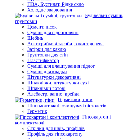
ПВА, Бустилат, Рідке скло
Холодне зварювання
Будівельні суміші,
грунтовки
Цемент, пісок
Суміші для гідроізоляції
Щебінь
Антигрибкові засоби, захист дерева
Затірки для кахлю
Грунтовки для стін
Пластифікатор
Суміші для влаштування підлог
Суміші для кладки
Штукатурки декоративні
Шпаклівки, штукатурки сухі
Шпаклівки готові
Алебастр, вапно, крейда
Герметики, піни
Піни монтажні, очищувачі пістолетів
Герметик
Гіпсокартон і
комплектуючі
Стрічки для швів, профілів
Профіль для гіпсокартону