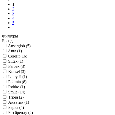
Грунтовка Smile SG-18 5л Біо-септ
385 грн
1
2
3
4
5
Фильтры
Бренд
Anserglob
(5)
Aura
(1)
Ceresit
(16)
Siltek
(1)
Farbex
(3)
Kraisel
(3)
Lacrysil
(1)
Polimin
(8)
Rokko
(1)
Smile
(14)
Triora
(2)