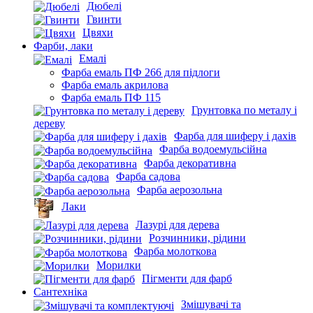
Дюбелі
Гвинти
Цвяхи
Фарби, лаки
Емалі
Фарба емаль ПФ 266 для підлоги
Фарба емаль акрилова
Фарба емаль ПФ 115
Грунтовка по металу і
дереву
Фарба для шиферу і дахів
Фарба водоемульсійна
Фарба декоративна
Фарба садова
Фарба аерозольна
Лаки
Лазурі для дерева
Розчинники, рідини
Фарба молоткова
Морилки
Пігменти для фарб
Сантехніка
Змішувачі та