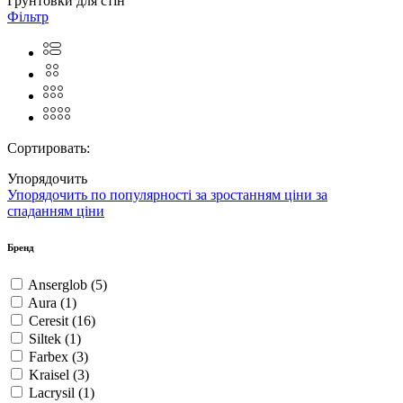
Укр
Головнa
Будівельні матеріали
Будівельні суміші, грунтовки
Грунтовки для стін
Фільтр
Сортировать:
Упорядочить
Упорядочить
по популярності
за зростанням ціни
за
спаданням ціни
Бренд
Anserglob
(5)
Aura
(1)
Ceresit
(16)
Siltek
(1)