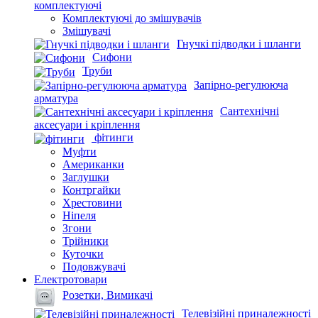
комплектуючі
Комплектуючі до змішувачів
Змішувачі
Гнучкі підводки і шланги
Сифони
Труби
Запірно-регулююча
арматура
Сантехнічні
аксесуари і кріплення
фітинги
Муфти
Американки
Заглушки
Контргайки
Хрестовини
Ніпеля
Згони
Трійники
Куточки
Подовжувачі
Електротовари
Розетки, Вимикачі
Телевізійні приналежності