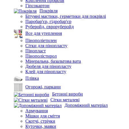
Кріплення профілів
Гіпсокартон
Покрівля
Бітумні мастики, герметики для покрівлі
Паробар'єр, гідробар'єр
Руберойд, євроруберойд
Все для утеплення
Пінополіетилен
Сітки для пінопласту
Пінопласт
Пінополістирол
Мінеральна, базальтова вата
Дюбеля для пінопласту
Клей для пінопласту
Плівка
Огорожі, паркани
Бетонні вироби
Сітки металеві
Допоміжний матеріал
Армування
Мішки для сміття
Скотчі, стрічки
Куточки, маяки