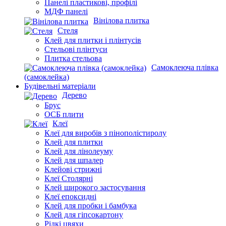
Панелі пластикові, профілі
МДФ панелі
Вінілова плитка
Стеля
Клей для плитки і плінтусів
Стельові плінтуси
Плитка стельова
Самоклеюча плівка
(самоклейка)
Будівельні матеріали
Дерево
Брус
ОСБ плити
Клеї
Клеї для виробів з пінополістиролу
Клей для плитки
Клей для лінолеуму
Клей для шпалер
Клейові стрижні
Клеї Столярні
Клей широкого застосування
Клеї епоксидні
Клей для пробки і бамбука
Клей для гіпсокартону
Рідкі цвяхи