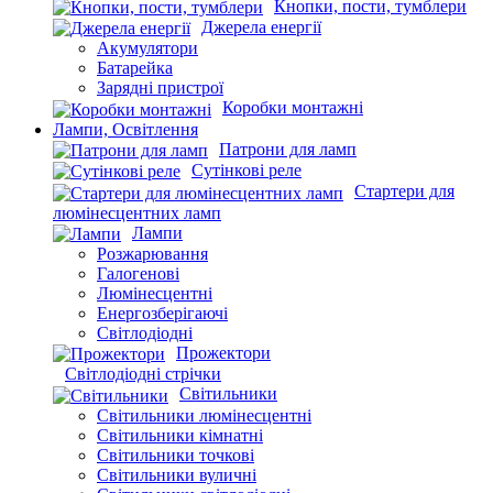
Кнопки, пости, тумблери
Джерела енергії
Акумулятори
Батарейка
Зарядні пристрої
Коробки монтажні
Лампи, Освітлення
Патрони для ламп
Сутінкові реле
Стартери для
люмінесцентних ламп
Лампи
Розжарювання
Галогенові
Люмінесцентні
Енергозберігаючі
Світлодіодні
Прожектори
Світлодіодні стрічки
Світильники
Світильники люмінесцентні
Світильники кімнатні
Світильники точкові
Світильники вуличні