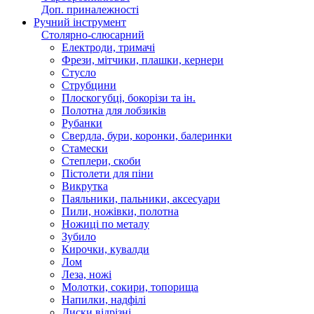
Паяльники пластикових труб
Набори електроінструменту
Фарборозпилювач
Доп. приналежності
Ручний інструмент
Столярно-слюсарний
Електроди, тримачі
Фрези, мітчики, плашки, кернери
Стусло
Струбцини
Плоскогубці, бокорізи та ін.
Полотна для лобзиків
Рубанки
Свердла, бури, коронки, балеринки
Стамески
Степлери, скоби
Пістолети для піни
Викрутка
Паяльники, пальники, аксесуари
Пили, ножівки, полотна
Ножиці по металу
Зубило
Кирочки, кувалди
Лом