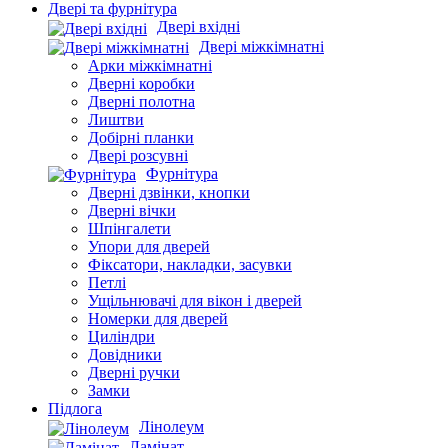
Двері та фурнітура
Двері вхідні
Двері міжкімнатні
Арки міжкімнатні
Дверні коробки
Дверні полотна
Лиштви
Добірні планки
Двері розсувні
Фурнітура
Дверні дзвінки, кнопки
Дверні вічки
Шпінгалети
Упори для дверей
Фіксатори, накладки, засувки
Петлі
Ущільнювачі для вікон і дверей
Номерки для дверей
Циліндри
Довідники
Дверні ручки
Замки
Підлога
Лінолеум
Ламінат