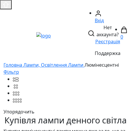
Вхід
Нет
аккаунта?
0
Реєстрація
Поддержка
Головнa
Лампи, Освітлення
Лампи
Люмінесцентні
Фільтр
Упорядочить
Купівля лампи денного світла
Купити люмінесцентні лампи можна вже за те, що за