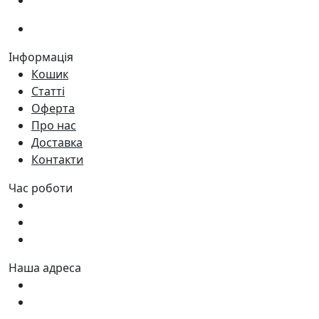
(066)
281-59-01
Інформація
Кошик
Статті
Оферта
Про нас
Доставка
Контакти
Час роботи
Пн - Пт:
9:00 - 18:00
Сб:
9:00 - 17:00
Нд:
9:00 - 15:00
Наша адреса
Україна, м. Дніпро вул. Квартальна, 25
Україна, м. Дніпро вул. Інженерна, 6