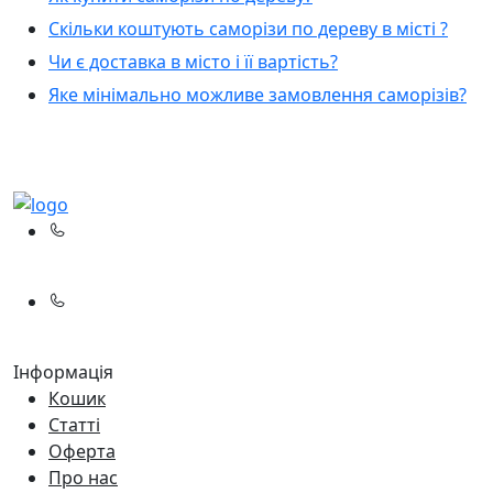
Скільки коштують саморізи по дереву в місті ?
Чи є доставка в місто і її вартість?
Яке мінімально можливе замовлення саморізів?
(067)
233-01-40
(066)
281-59-01
Інформація
Кошик
Статті
Оферта
Про нас