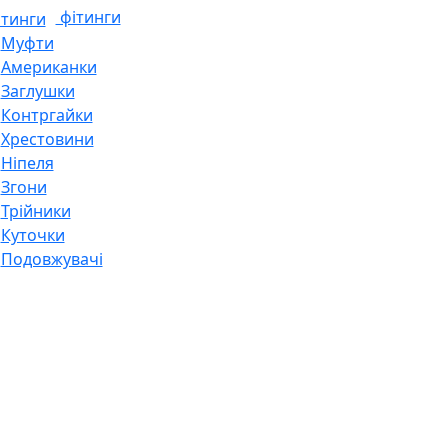
фітинги
Муфти
Американки
Заглушки
Контргайки
Хрестовини
Ніпеля
Згони
Трійники
Куточки
Подовжувачі