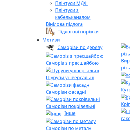
Плінтуси МДФ
Плінтуси з
кабельканалом
Вінілова підлога
Підлогові поріжки
Метизи
Саморізи по дереву
Вир
Саморіз з пресшайбою
різ
Шурупи універсальні
Кут
Саморізи фасадні
Крі
Саморізи покрівельні
Інше
гак
Саморізи по металу