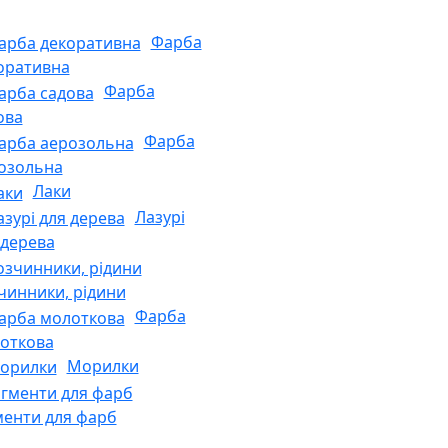
Фарба
оративна
Фарба
ова
Фарба
озольна
Лаки
Лазурі
 дерева
чинники, рідини
Фарба
откова
Морилки
менти для фарб