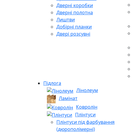
Дверні коробки
Дверні полотна
Лиштви
Добірні планки
Двері розсувні
Підлога
Лінолеум
Ламінат
Ковролін
Плінтуси
Плінтуси під фарбування
(дюрополімерні)