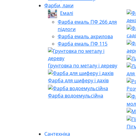
Фарби, лаки
Емалі
дек
Фарба емаль ПФ 266 для
підлоги
сад
Фарба емаль акрилова
Фарба емаль ПФ 115
аер
Грунтовка по металу і дереву
для
Фарба для шиферу і дахів
Роз
Фарба водоемульсійна
мол
Піг
Сантехніка