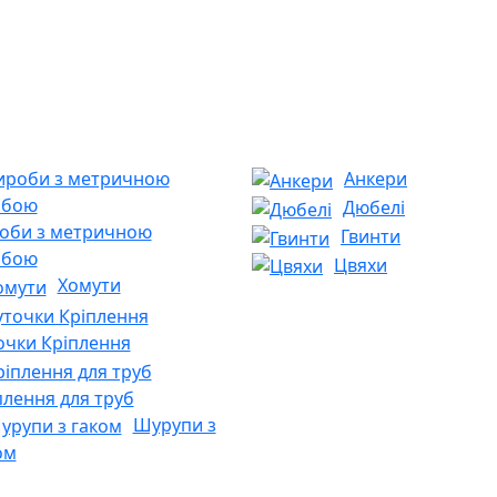
Анкери
Дюбелі
оби з метричною
Гвинти
ьбою
Цвяхи
Хомути
очки Кріплення
плення для труб
Шурупи з
ом