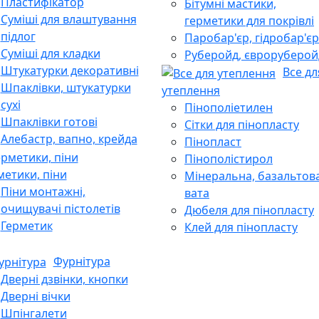
Пластифікатор
Бітумні мастики,
Суміші для влаштування
герметики для покрівлі
підлог
Паробар'єр, гідробар'єр
Суміші для кладки
Руберойд, євроруберой
Штукатурки декоративні
Все дл
Шпаклівки, штукатурки
утеплення
сухі
Пінополіетилен
Шпаклівки готові
Сітки для пінопласту
Алебастр, вапно, крейда
Пінопласт
Пінополістирол
метики, піни
Мінеральна, базальтов
Піни монтажні,
вата
очищувачі пістолетів
Дюбеля для пінопласту
Герметик
Клей для пінопласту
Фурнітура
Дверні дзвінки, кнопки
Дверні вічки
Шпінгалети