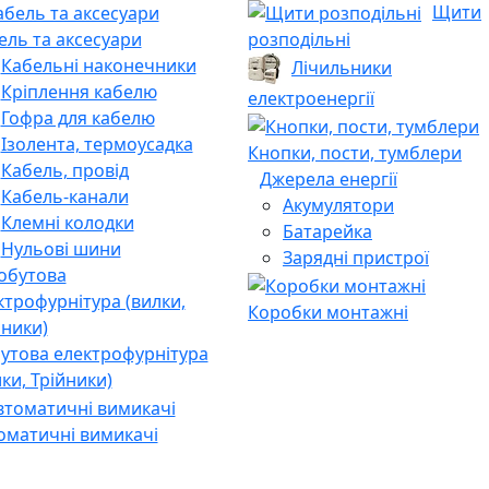
Щити
ель та аксесуари
розподільні
Кабельні наконечники
Лічильники
Кріплення кабелю
електроенергії
Гофра для кабелю
Ізолента, термоусадка
Кнопки, пости, тумблери
Кабель, провід
Джерела енергії
Кабель-канали
Акумулятори
Клемні колодки
Батарейка
Нульові шини
Зарядні пристрої
Коробки монтажні
утова електрофурнітура
лки, Трійники)
оматичні вимикачі