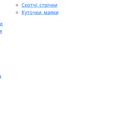
Скотчі, стрічки
Куточки, маяки
д
я
а