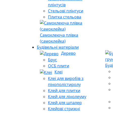
плінтусів
Стельові плінтуси
Плитка стельова
Самоклеюча плівка
(самоклейка)
Будівельні матеріали
Дерево
Брус
Буд
ОСБ плити
Клеї
Клеї для виробів з
пінополістиролу
Клей для плитки
Клей для лінолеуму
Клей для шпалер
Клейові стрижні