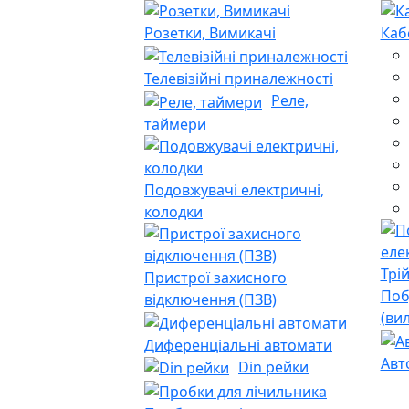
Розетки, Вимикачі
Каб
Телевізійні приналежності
Реле,
таймери
Подовжувачі електричні,
колодки
Пристрої захисного
Поб
відключення (ПЗВ)
(ви
Диференціальні автомати
Авт
Din рейки