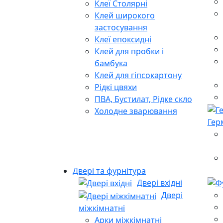
Клеї Столярні
Клей широкого
застосування
Клеї епоксидні
Клей для пробки і
бамбука
Клей для гіпсокартону
Рідкі цвяхи
ПВА, Бустилат, Рідке скло
Холодне зварювання
Гер
Двері та фурнітура
Двері вхідні
Двері
міжкімнатні
Арки міжкімнатні