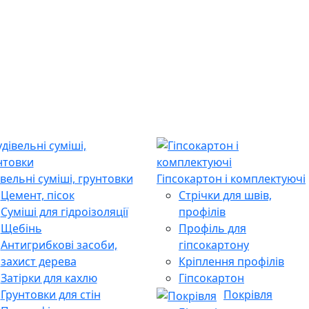
івельні суміші, грунтовки
Гіпсокартон і комплектуючі
Цемент, пісок
Стрічки для швів,
Суміші для гідроізоляції
профілів
Щебінь
Профіль для
Антигрибкові засоби,
гіпсокартону
захист дерева
Кріплення профілів
Затірки для кахлю
Гіпсокартон
Грунтовки для стін
Покрівля