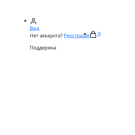
67)
233-01-40
(066)
281-59-01
Вхід
0
Нет аккаунта?
Реєстрація
Поддержка